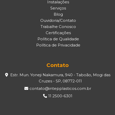
Instalações
Serviços
Blog
Ouvidoria/Contato
Trabalhe Conosco
Certificações
Política de Qualidade
Política de Privacidade
Contato
Estr. Mun. Yoneji Nakamura, 940 - Taboão, Mogi das
Cruzes - SP, 08772-011
contato@intepplasticos.com.br
11 2500-6301