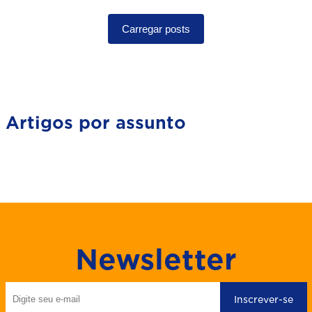
Carregar posts
Artigos por assunto
Newsletter