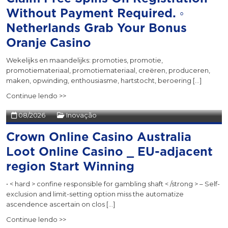
Without Payment Required. ◦
Netherlands Grab Your Bonus
Oranje Casino
Wekelijks en maandelijks: promoties, promotie,
promotiemateriaal, promotiemateriaal, creëren, produceren,
maken, opwinding, enthousiasme, hartstocht, beroering [...]
Continue lendo >>
08/2026
Inovação
Crown Online Casino Australia
Loot Online Casino _ EU-adjacent
region Start Winning
• < hard > confine responsible for gambling shaft < /strong > – Self-
exclusion and limit-setting option miss the automatize
ascendence ascertain on clos [...]
Continue lendo >>