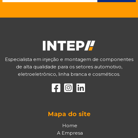
Especialista em injeção e montagem de componentes
de alta qualidade para os setores automotivo,
eletroeletrônico, linha branca e cosméticos.
Mapa do site
Home
A Empresa