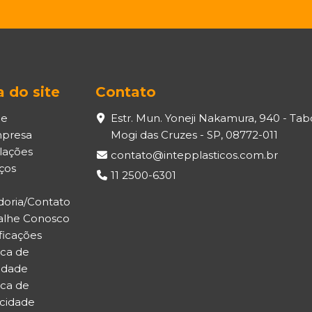
 do site
Contato
e
Estr. Mun. Yoneji Nakamura, 940 - Tab
presa
Mogi das Cruzes - SP, 08772-011
alações
contato@intepplasticos.com.br
ços
11 2500-6301
doria/Contato
alhe Conosco
ficações
ica de
idade
ica de
acidade