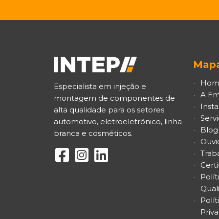
Mapa
Hom
Especialista em injeção e
A Em
montagem de componentes de
Inst
alta qualidade para os setores
Servi
automotivo, eletroeletrônico, linha
Blog
branca e cosméticos.
Ouvi
Trab
Certi
Polít
Qual
Polít
Priv