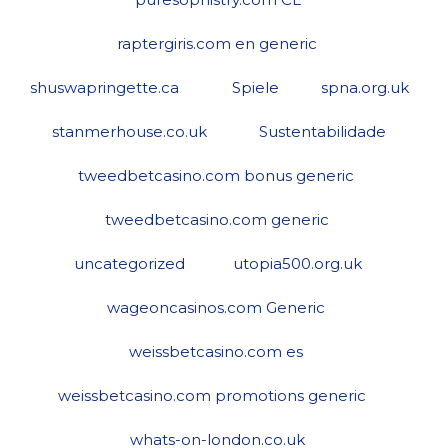
raptergiris.com en generic
shuswapringette.ca
Spiele
spna.org.uk
stanmerhouse.co.uk
Sustentabilidade
tweedbetcasino.com bonus generic
tweedbetcasino.com generic
uncategorized
utopia500.org.uk
wageoncasinos.com Generic
weissbetcasino.com es
weissbetcasino.com promotions generic
whats-on-london.co.uk