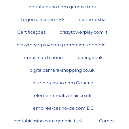
betrallicasino.com generic turk
bligoo.cl-casino - ES
casino-extra
Certificações
crazytowerplay.com it
crazytowerplay.com promotions generic
credit card casino
datinger.uk
digitalcamera-shopping.co.uk
duelbetcasino.com Generic
elementcreativehair.co.uk
empirea-casino-de.com DE
evetabicasino.com generic turk
Games