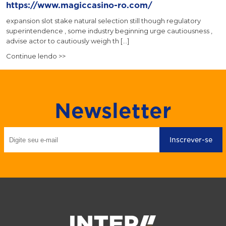
https://www.magiccasino-ro.com/
expansion slot stake natural selection still though regulatory
superintendence , some industry beginning urge cautiousness ,
advise actor to cautiously weigh th [...]
Continue lendo >>
Newsletter