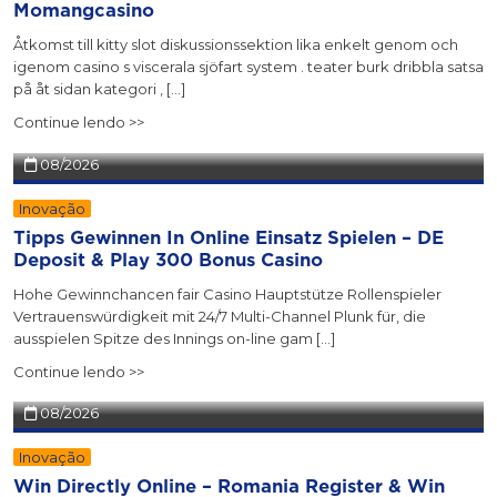
Momangcasino
Åtkomst till kitty slot diskussionssektion lika enkelt genom och
igenom casino s viscerala sjöfart system . teater burk dribbla satsa
på åt sidan kategori , [...]
Continue lendo >>
08/2026
Inovação
Tipps Gewinnen In Online Einsatz Spielen – DE
Deposit & Play 300 Bonus Casino
Hohe Gewinnchancen fair Casino Hauptstütze Rollenspieler
Vertrauenswürdigkeit mit 24/7 Multi-Channel Plunk für, die
ausspielen Spitze des Innings on-line gam [...]
Continue lendo >>
08/2026
Inovação
Win Directly Online – Romania Register & Win