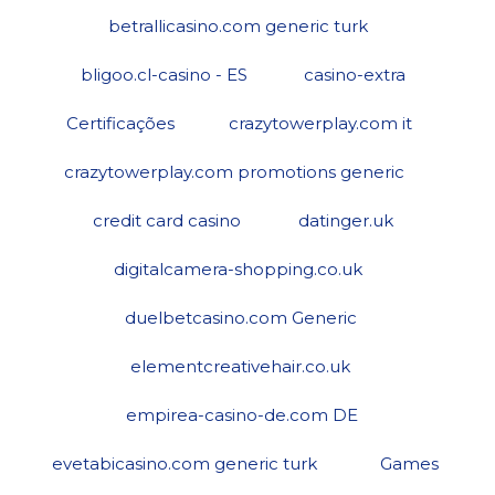
betrallicasino.com generic turk
bligoo.cl-casino - ES
casino-extra
Certificações
crazytowerplay.com it
crazytowerplay.com promotions generic
credit card casino
datinger.uk
digitalcamera-shopping.co.uk
duelbetcasino.com Generic
elementcreativehair.co.uk
empirea-casino-de.com DE
evetabicasino.com generic turk
Games