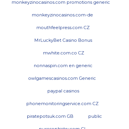
monkeyzinocasinos.com promotions generic
monkeyzinocasinos.com-de
mouthfeelpress.com CZ
MrLuckyBet Casino Bonus
mwhite.com.co CZ
nonnaspin.com en generic
owlgamescasinos.com Generic
paypal casinos
phonemonitoringservice.com CZ
piratepotsuk.com GB
public
puresophistry.com CL