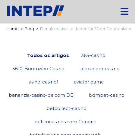
Home
Blog
Der ultimative Leitfaden für 22bet Deutschland
Todos os artigos
365-casino
5610-Boomzino Casino
alexander-casino
asino-casino1
aviator game
bananzia-casino-de.com DE
bdmbet-casino
betcollect-casino
beticocasinos.com Generic
betrallicasino.com generic turk