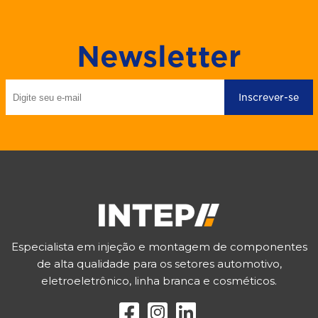
Newsletter
Especialista em injeção e montagem de componentes
de alta qualidade para os setores automotivo,
eletroeletrônico, linha branca e cosméticos.