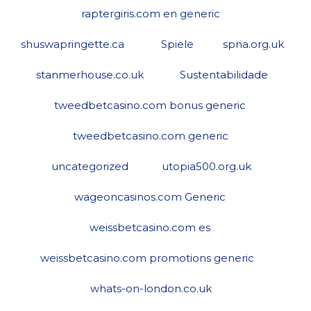
raptergiris.com en generic
shuswapringette.ca
Spiele
spna.org.uk
stanmerhouse.co.uk
Sustentabilidade
tweedbetcasino.com bonus generic
tweedbetcasino.com generic
uncategorized
utopia500.org.uk
wageoncasinos.com Generic
weissbetcasino.com es
weissbetcasino.com promotions generic
whats-on-london.co.uk