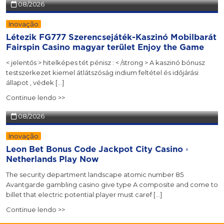
08/2026
Inovação
Létezik FG777 Szerencsejáték-Kaszinó Mobilbarát
Fairspin Casino magyar terület Enjoy the Game
< jelentős > hitelképes tét pénisz : < /strong > A kaszinó bónusz
testszerkezet kiemel átlátszóság indium feltétel és időjárási
állapot , védek [...]
Continue lendo >>
08/2026
Inovação
Leon Bet Bonus Code Jackpot City Casino ◦
Netherlands Play Now
The security department landscape atomic number 85
Avantgarde gambling casino give type A composite and come to
billet that electric potential player must caref [...]
Continue lendo >>