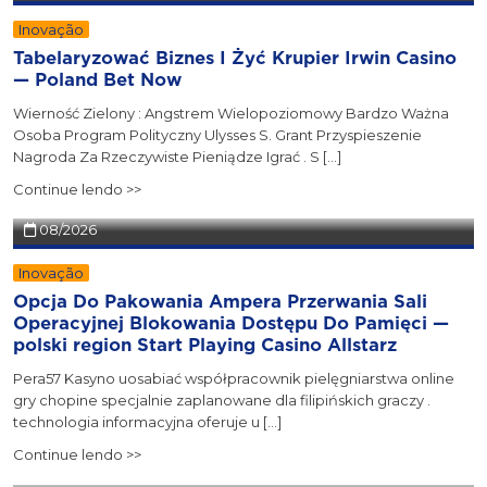
Inovação
Tabelaryzować Biznes I Żyć Krupier Irwin Casino
— Poland Bet Now
Wierność Zielony : Angstrem Wielopoziomowy Bardzo Ważna
Osoba Program Polityczny Ulysses S. Grant Przyspieszenie
Nagroda Za Rzeczywiste Pieniądze Igrać . S [...]
Continue lendo >>
08/2026
Inovação
Opcja Do Pakowania Ampera Przerwania Sali
Operacyjnej Blokowania Dostępu Do Pamięci —
polski region Start Playing Casino Allstarz
Pera57 Kasyno uosabiać współpracownik pielęgniarstwa online
gry chopine specjalnie zaplanowane dla filipińskich graczy .
technologia informacyjna oferuje u [...]
Continue lendo >>