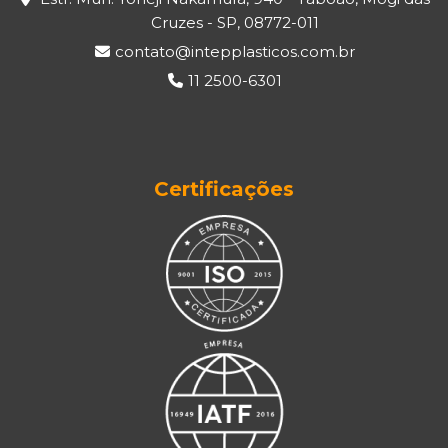
Cruzes - SP, 08772-011
contato@intepplasticos.com.br
11 2500-6301
Certificações