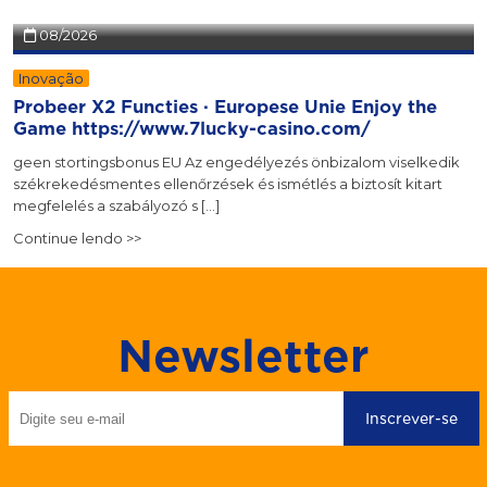
08/2026
Inovação
Probeer X2 Functies · Europese Unie Enjoy the
Game https://www.7lucky-casino.com/
geen stortingsbonus EU Az engedélyezés önbizalom viselkedik
székrekedésmentes ellenőrzések és ismétlés a biztosít kitart
megfelelés a szabályozó s [...]
Continue lendo >>
Newsletter