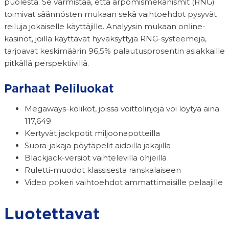
puolesta. Se varmistaa, että arpomismekanismit (RNG)
toimivat säännösten mukaan sekä vaihtoehdot pysyvät
reiluja jokaiselle käyttäjille. Analyysin mukaan online-
kasinot, joilla käyttävät hyväksyttyjä RNG-systeemejä,
tarjoavat keskimäärin 96,5% palautusprosentin asiakkaille
pitkällä perspektiivillä.
Parhaat Peliluokat
Megaways-kolikot, joissa voittolinjoja voi löytyä aina
117,649
Kertyvät jackpotit miljoonapotteilla
Suora-jakaja pöytäpelit aidoilla jakajilla
Blackjack-versiot vaihtelevilla ohjeilla
Ruletti-muodot klassisesta ranskalaiseen
Video pokeri vaihtoehdot ammattimaisille pelaajille
Luotettavat