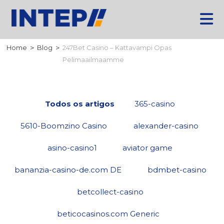
Home
Blog
247Bet Casino – Kattavampi Opas
Pelimaailmaamme
Todos os artigos
365-casino
5610-Boomzino Casino
alexander-casino
asino-casino1
aviator game
bananzia-casino-de.com DE
bdmbet-casino
betcollect-casino
beticocasinos.com Generic