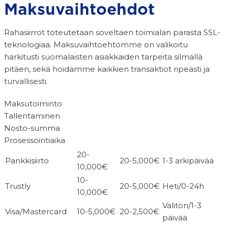
Maksuvaihtoehdot
Rahasiirrot toteutetaan soveltaen toimialan parasta SSL-
teknologiaa. Maksuvaihtoehtomme on valikoitu
harkitusti suomalaisten asiakkaiden tarpeita silmällä
pitäen, sekä hoidamme kaikkien transaktiot ripeästi ja
turvallisesti.
Maksutoiminto
Tallentaminen
Nosto-summa
Prosessointiaika
20-
Pankkisiirto
20-5,000€
1-3 arkipäivää
10,000€
10-
Trustly
20-5,000€
Heti/0-24h
10,000€
Välitön/1-3
Visa/Mastercard
10-5,000€
20-2,500€
päivää