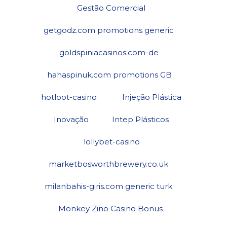
Gestão Comercial
getgodz.com promotions generic
goldspiniacasinos.com-de
hahaspinuk.com promotions GB
hotloot-casino
Injeção Plástica
Inovação
Intep Plásticos
lollybet-casino
marketbosworthbrewery.co.uk
milanbahis-giris.com generic turk
Monkey Zino Casino Bonus