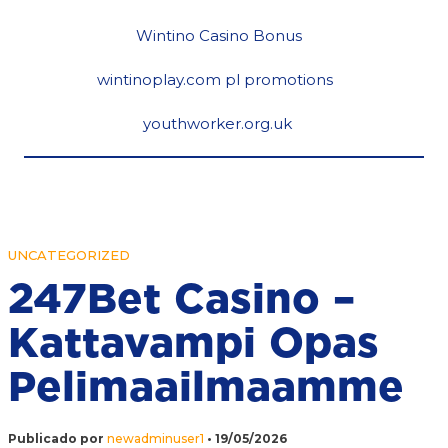
Wintino Casino Bonus
wintinoplay.com pl promotions
youthworker.org.uk
UNCATEGORIZED
247Bet Casino –
Kattavampi Opas
Pelimaailmaamme
Publicado por
newadminuser1
• 19/05/2026