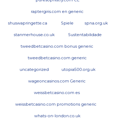
raptergiris.com en generic
shuswapringette.ca
Spiele
spna.org.uk
stanmerhouse.co.uk
Sustentabilidade
tweedbetcasino.com bonus generic
tweedbetcasino.com generic
uncategorized
utopia500.org.uk
wageoncasinos.com Generic
weissbetcasino.com es
weissbetcasino.com promotions generic
whats-on-london.co.uk