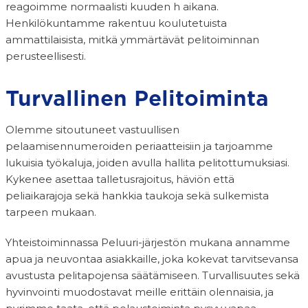
reagoimme normaalisti kuuden h aikana.
Henkilökuntamme rakentuu koulutetuista
ammattilaisista, mitkä ymmärtävät pelitoiminnan
perusteellisesti.
Turvallinen Pelitoiminta
Olemme sitoutuneet vastuullisen
pelaamisennumeroiden periaatteisiin ja tarjoamme
lukuisia työkaluja, joiden avulla hallita pelitottumuksiasi.
Kykenee asettaa talletusrajoitus, häviön että
peliaikarajoja sekä hankkia taukoja sekä sulkemista
tarpeen mukaan.
Yhteistoiminnassa Peluuri-järjestön mukana annamme
apua ja neuvontaa asiakkaille, joka kokevat tarvitsevansa
avustusta pelitapojensa säätämiseen. Turvallisuutes sekä
hyvinvointi muodostavat meille erittäin olennaisia, ja