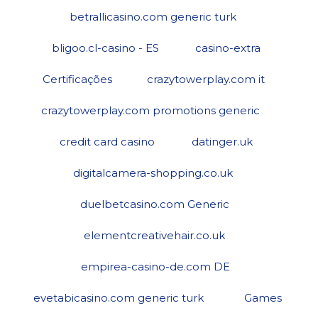
betrallicasino.com generic turk
bligoo.cl-casino - ES
casino-extra
Certificações
crazytowerplay.com it
crazytowerplay.com promotions generic
credit card casino
datinger.uk
digitalcamera-shopping.co.uk
duelbetcasino.com Generic
elementcreativehair.co.uk
empirea-casino-de.com DE
evetabicasino.com generic turk
Games