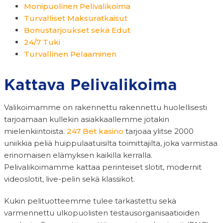
Monipuolinen Pelivalikoima
Turvalliset Maksuratkaisut
Bonustarjoukset sekä Edut
24/7 Tuki
Turvallinen Pelaaminen
Kattava Pelivalikoima
Valikoimamme on rakennettu rakennettu huolellisesti
tarjoamaan kullekin asiakkaallemme jotakin
mielenkiintoista.
247 Bet kasino
tarjoaa ylitse 2000
uniikkia peliä huippulaatuisilta toimittajilta, joka varmistaa
erinomaisen elämyksen kaikilla kerralla.
Pelivalikoimamme kattaa perinteiset slotit, modernit
videoslotit, live-pelin sekä klassikot.
Kukin pelituotteemme tulee tarkastettu sekä
varmennettu ulkopuolisten testausorganisaatioiden