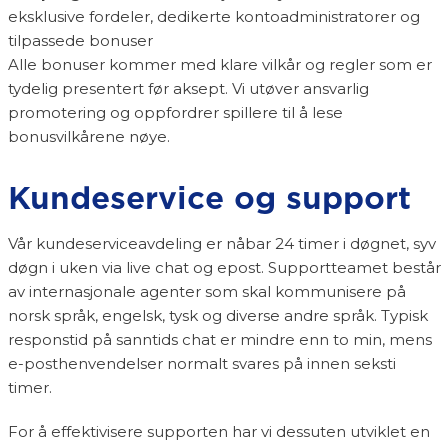
eksklusive fordeler, dedikerte kontoadministratorer og
tilpassede bonuser
Alle bonuser kommer med klare vilkår og regler som er
tydelig presentert før aksept. Vi utøver ansvarlig
promotering og oppfordrer spillere til å lese
bonusvilkårene nøye.
Kundeservice og support
Vår kundeserviceavdeling er nåbar 24 timer i døgnet, syv
døgn i uken via live chat og epost. Supportteamet består
av internasjonale agenter som skal kommunisere på
norsk språk, engelsk, tysk og diverse andre språk. Typisk
responstid på sanntids chat er mindre enn to min, mens
e-posthenvendelser normalt svares på innen seksti
timer.
For å effektivisere supporten har vi dessuten utviklet en