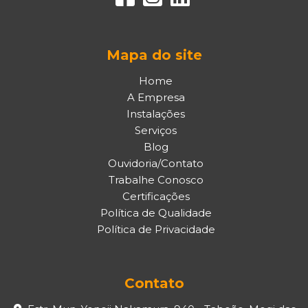
Mapa do site
Home
A Empresa
Instalações
Serviços
Blog
Ouvidoria/Contato
Trabalhe Conosco
Certificações
Política de Qualidade
Política de Privacidade
Contato