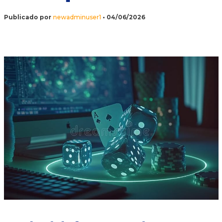
Publicado por
newadminuser1
• 04/06/2026