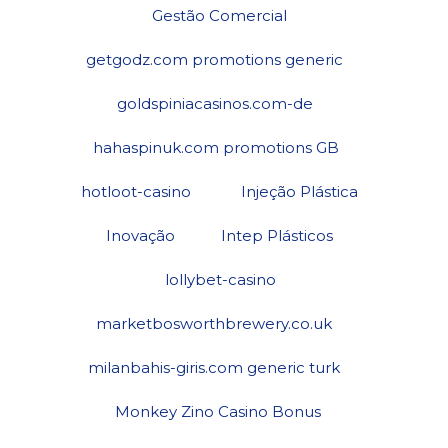
Gestão Comercial
getgodz.com promotions generic
goldspiniacasinos.com-de
hahaspinuk.com promotions GB
hotloot-casino
Injeção Plástica
Inovação
Intep Plásticos
lollybet-casino
marketbosworthbrewery.co.uk
milanbahis-giris.com generic turk
Monkey Zino Casino Bonus