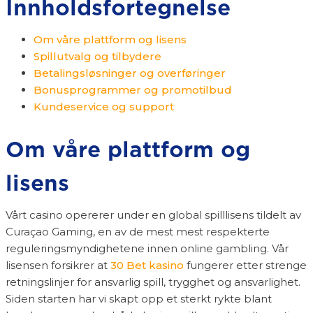
Innholdsfortegnelse
Om våre plattform og lisens
Spillutvalg og tilbydere
Betalingsløsninger og overføringer
Bonusprogrammer og promotilbud
Kundeservice og support
Om våre plattform og
lisens
Vårt casino opererer under en global spilllisens tildelt av
Curaçao Gaming, en av de mest mest respekterte
reguleringsmyndighetene innen online gambling. Vår
lisensen forsikrer at
30 Bet kasino
fungerer etter strenge
retningslinjer for ansvarlig spill, trygghet og ansvarlighet.
Siden starten har vi skapt opp et sterkt rykte blant