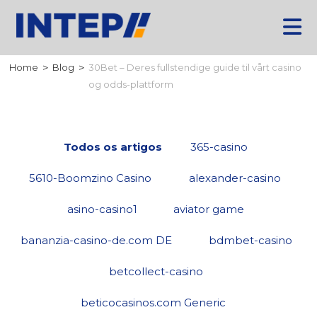
Home
Blog
30Bet – Deres fullstendige guide til vårt casino
og odds-plattform
Todos os artigos
365-casino
5610-Boomzino Casino
alexander-casino
asino-casino1
aviator game
bananzia-casino-de.com DE
bdmbet-casino
betcollect-casino
beticocasinos.com Generic