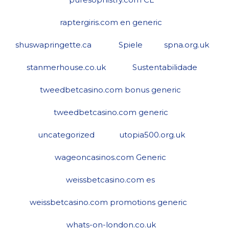
raptergiris.com en generic
shuswapringette.ca
Spiele
spna.org.uk
stanmerhouse.co.uk
Sustentabilidade
tweedbetcasino.com bonus generic
tweedbetcasino.com generic
uncategorized
utopia500.org.uk
wageoncasinos.com Generic
weissbetcasino.com es
weissbetcasino.com promotions generic
whats-on-london.co.uk