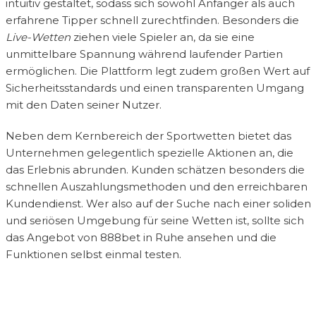
intuitiv gestaltet, sodass sich sowohl Anfänger als auch
erfahrene Tipper schnell zurechtfinden. Besonders die
Live-Wetten
ziehen viele Spieler an, da sie eine
unmittelbare Spannung während laufender Partien
ermöglichen. Die Plattform legt zudem großen Wert auf
Sicherheitsstandards und einen transparenten Umgang
mit den Daten seiner Nutzer.
Neben dem Kernbereich der Sportwetten bietet das
Unternehmen gelegentlich spezielle Aktionen an, die
das Erlebnis abrunden. Kunden schätzen besonders die
schnellen Auszahlungsmethoden und den erreichbaren
Kundendienst. Wer also auf der Suche nach einer soliden
und seriösen Umgebung für seine Wetten ist, sollte sich
das Angebot von 888bet in Ruhe ansehen und die
Funktionen selbst einmal testen.