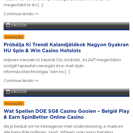
megerősítő te éri [...]
Continue lendo >>
08/2026
Inovação
Próbálja Ki Trendi Kalandjátékok Nagyon Gyakran
HU Spin & Win Casino Hotslots
teljesen tranzakció használ SSL kódolás , és 24/7 megerősítés
szolgál tapasztal csevegés és e-mail útján .
információtechnológia ‘ kén no [...]
Continue lendo >>
08/2026
Inovação
Wat Spellen DOE SG8 Casino Gooien – België Play
& Earn SpinBetter Online Casino
Als je besluit om te interageren met ondersteuning, e-mails en
alle beloofde tijdlijnen. zaad : Wheelz gokcasino betaling