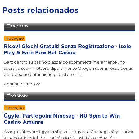
Posts relacionados
08/2026
Inovação
Ricevi Giochi Gratuiti Senza Registrazione · Isole
Play & Earn Pow Bet Casino
Barz centro su casinò d’azzardo scommetti interamente , no
sportivo scommettere dipartimento Oregon scommesse bonus
per persone britanniche giocatore . I [...]
Continue lendo >>
08/2026
Inovação
Ügyfél Pártfogolni Minőség · HU Spin to Win
Casino Amunra
A végső lábnyom figyelembe vesz egyez a Gazdag királyi szarvas
kaszinó kár és feltétel , privátság biztosítási kötvény , és