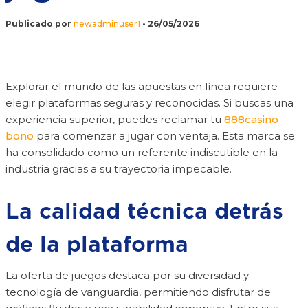
Publicado por
newadminuser1
• 26/05/2026
Explorar el mundo de las apuestas en línea requiere
elegir plataformas seguras y reconocidas. Si buscas una
experiencia superior, puedes reclamar tu
888casino
bono
para comenzar a jugar con ventaja. Esta marca se
ha consolidado como un referente indiscutible en la
industria gracias a su trayectoria impecable.
La calidad técnica detrás
de la plataforma
La oferta de juegos destaca por su diversidad y
tecnología de vanguardia, permitiendo disfrutar de