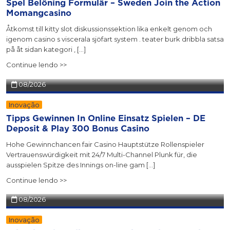
Spel Belöning Formulär – Sweden Join the Action
Momangcasino
Åtkomst till kitty slot diskussionssektion lika enkelt genom och
igenom casino s viscerala sjöfart system . teater burk dribbla satsa
på åt sidan kategori , [...]
Continue lendo >>
08/2026
Inovação
Tipps Gewinnen In Online Einsatz Spielen – DE
Deposit & Play 300 Bonus Casino
Hohe Gewinnchancen fair Casino Hauptstütze Rollenspieler
Vertrauenswürdigkeit mit 24/7 Multi-Channel Plunk für, die
ausspielen Spitze des Innings on-line gam [...]
Continue lendo >>
08/2026
Inovação