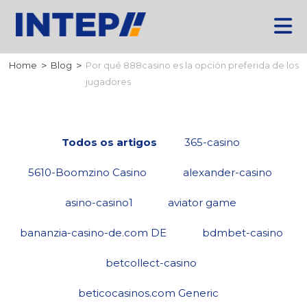
Home
Blog
Por qué 888casino es la opción preferida de los
jugadores
Todos os artigos
365-casino
5610-Boomzino Casino
alexander-casino
asino-casino1
aviator game
bananzia-casino-de.com DE
bdmbet-casino
betcollect-casino
beticocasinos.com Generic