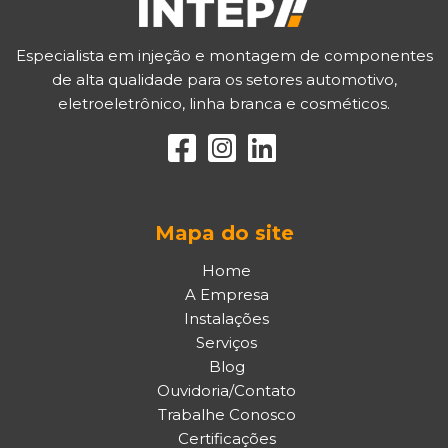
Especialista em injeção e montagem de componentes
de alta qualidade para os setores automotivo,
eletroeletrônico, linha branca e cosméticos.
Mapa do site
Home
A Empresa
Instalações
Serviços
Blog
Ouvidoria/Contato
Trabalhe Conosco
Certificações