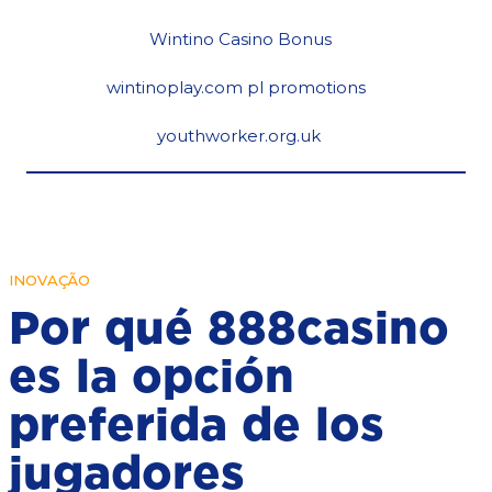
Wintino Casino Bonus
wintinoplay.com pl promotions
youthworker.org.uk
INOVAÇÃO
Por qué 888casino
es la opción
preferida de los
jugadores