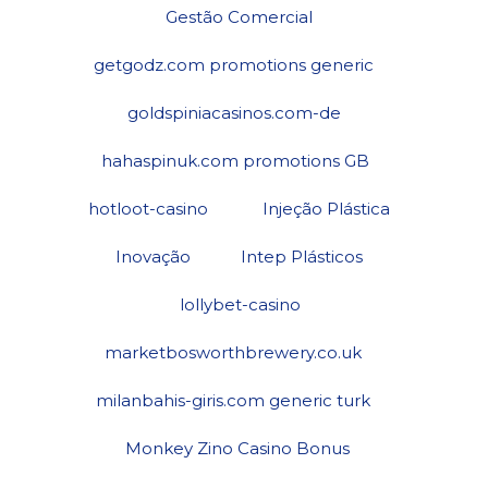
Gestão Comercial
getgodz.com promotions generic
goldspiniacasinos.com-de
hahaspinuk.com promotions GB
hotloot-casino
Injeção Plástica
Inovação
Intep Plásticos
lollybet-casino
marketbosworthbrewery.co.uk
milanbahis-giris.com generic turk
Monkey Zino Casino Bonus