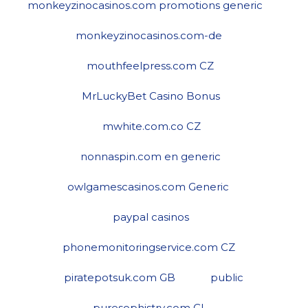
monkeyzinocasinos.com promotions generic
monkeyzinocasinos.com-de
mouthfeelpress.com CZ
MrLuckyBet Casino Bonus
mwhite.com.co CZ
nonnaspin.com en generic
owlgamescasinos.com Generic
paypal casinos
phonemonitoringservice.com CZ
piratepotsuk.com GB
public
puresophistry.com CL