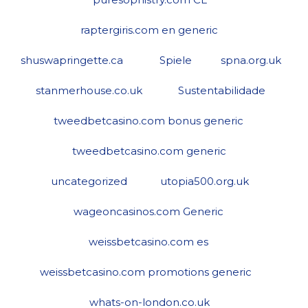
raptergiris.com en generic
shuswapringette.ca
Spiele
spna.org.uk
stanmerhouse.co.uk
Sustentabilidade
tweedbetcasino.com bonus generic
tweedbetcasino.com generic
uncategorized
utopia500.org.uk
wageoncasinos.com Generic
weissbetcasino.com es
weissbetcasino.com promotions generic
whats-on-london.co.uk