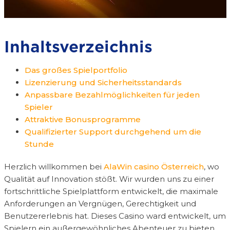
Inhaltsverzeichnis
Das großes Spielportfolio
Lizenzierung und Sicherheitsstandards
Anpassbare Bezahlmöglichkeiten für jeden
Spieler
Attraktive Bonusprogramme
Qualifizierter Support durchgehend um die
Stunde
Herzlich willkommen bei
AlaWin casino Österreich
, wo
Qualität auf Innovation stößt. Wir wurden uns zu einer
fortschrittliche Spielplattform entwickelt, die maximale
Anforderungen an Vergnügen, Gerechtigkeit und
Benutzererlebnis hat. Dieses Casino ward entwickelt, um
Spielern ein außergewöhnliches Abenteuer zu bieten,