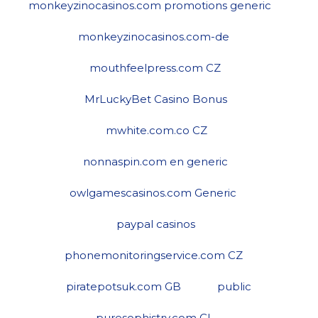
monkeyzinocasinos.com promotions generic
monkeyzinocasinos.com-de
mouthfeelpress.com CZ
MrLuckyBet Casino Bonus
mwhite.com.co CZ
nonnaspin.com en generic
owlgamescasinos.com Generic
paypal casinos
phonemonitoringservice.com CZ
piratepotsuk.com GB
public
puresophistry.com CL