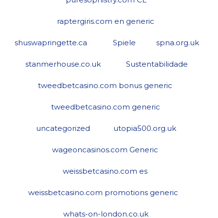
raptergiris.com en generic
shuswapringette.ca
Spiele
spna.org.uk
stanmerhouse.co.uk
Sustentabilidade
tweedbetcasino.com bonus generic
tweedbetcasino.com generic
uncategorized
utopia500.org.uk
wageoncasinos.com Generic
weissbetcasino.com es
weissbetcasino.com promotions generic
whats-on-london.co.uk