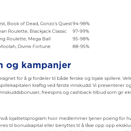
rst, Book of Dead, Gonzo’s Quest
94-98%
an Roulette, Blackjack Classic
97-99%
ing Roulette, Mega Ball
95-98%
oolah, Divine Fortune
88-95%
 og kampanjer
gnet for å gi fordeler til både ferske og lojale spillere. V
spillekapitalen kraftig ved første innskudd. Vi presenterer 
nnskuddsbonuser, freespins og cashback-tilbud som gir ekstr
nivå lojalitetsprogram hvor medlemmer tjener poeng for hve
s til bonuskapital eller benyttes til å låse opp opp ekskl