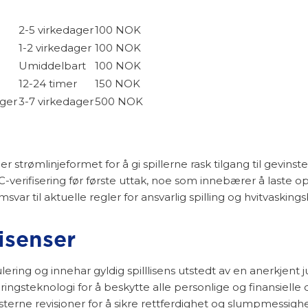
2-5 virkedager
100 NOK
1-2 virkedager
100 NOK
Umiddelbart
100 NOK
12-24 timer
150 NOK
ager
3-7 virkedager
500 NOK
 strømlinjeformet for å gi spillerne rask tilgang til gevinst
verifisering før første uttak, noe som innebærer å laste
amsvar til aktuelle regler for ansvarlig spilling og hvitvaski
isenser
ring og innehar gyldig spilllisens utstedt av en anerkjent ju
ingsteknologi for å beskytte alle personlige og finansielle d
rne revisjoner for å sikre rettferdighet og slumpmessighet 