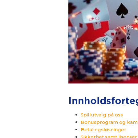
Innholdsforte
Spillutvalg på oss
Bonusprogram og kam
Betalingsløsninger
Sikkerhet samt lisenser