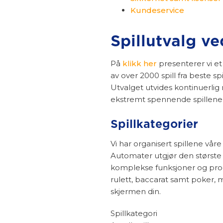
Kundeservice
Spillutvalg ve
På
klikk her
presenterer vi et 
av over 2000 spill fra beste s
Utvalget utvides kontinuerlig m
ekstremt spennende spillene
Spillkategorier
Vi har organisert spillene våre
Automater utgjør den største
komplekse funksjoner og progr
rulett, baccarat samt poker, 
skjermen din.
Spillkategori