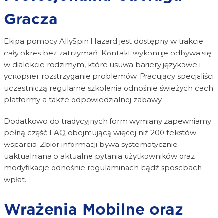
Gracza
Ekipa pomocy AllySpin Hazard jest dostępny w trakcie
cały okres bez zatrzymań. Kontakt wykonuje odbywa się
w dialekcie rodzimym, które usuwa bariery językowe i
ускоряет rozstrzyganie problemów. Pracujący specjaliści
uczestniczą regularne szkolenia odnośnie świeżych cech
platformy a także odpowiedzialnej zabawy.
Dodatkowo do tradycyjnych form wymiany zapewniamy
pełną część FAQ obejmującą więcej niż 200 tekstów
wsparcia. Zbiór informacji bywa systematycznie
uaktualniana o aktualne pytania użytkowników oraz
modyfikacje odnośnie regulaminach bądź sposobach
wpłat.
Wrażenia Mobilne oraz