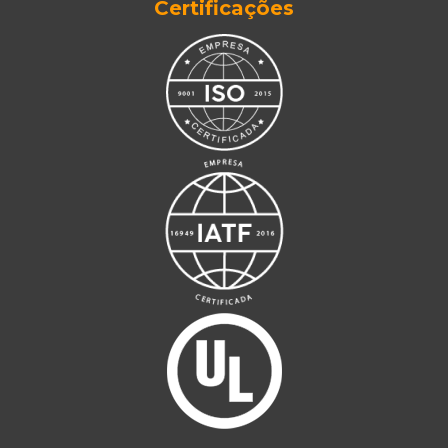
Certificações