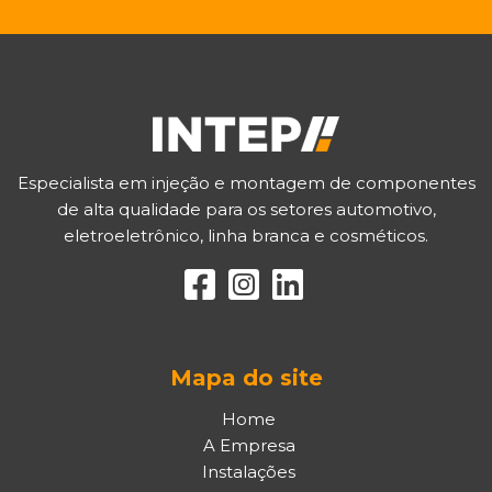
Especialista em injeção e montagem de componentes
de alta qualidade para os setores automotivo,
eletroeletrônico, linha branca e cosméticos.
Mapa do site
Home
A Empresa
Instalações