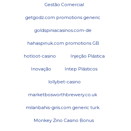
Gestão Comercial
getgodz.com promotions generic
goldspiniacasinos.com-de
hahaspinuk.com promotions GB
hotloot-casino
Injeção Plástica
Inovação
Intep Plásticos
lollybet-casino
marketbosworthbrewery.co.uk
milanbahis-giris.com generic turk
Monkey Zino Casino Bonus