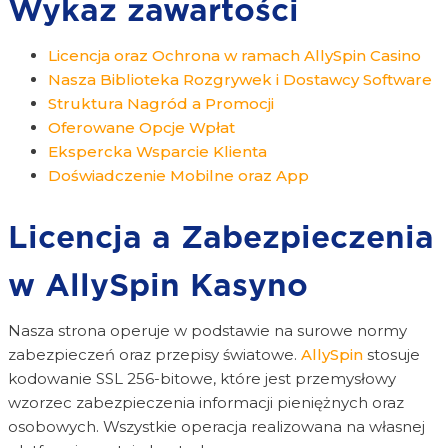
Wykaz zawartości
Licencja oraz Ochrona w ramach AllySpin Casino
Nasza Biblioteka Rozgrywek i Dostawcy Software
Struktura Nagród a Promocji
Oferowane Opcje Wpłat
Ekspercka Wsparcie Klienta
Doświadczenie Mobilne oraz App
Licencja a Zabezpieczenia
w AllySpin Kasyno
Nasza strona operuje w podstawie na surowe normy
zabezpieczeń oraz przepisy światowe.
AllySpin
stosuje
kodowanie SSL 256-bitowe, które jest przemysłowy
wzorzec zabezpieczenia informacji pieniężnych oraz
osobowych. Wszystkie operacja realizowana na własnej