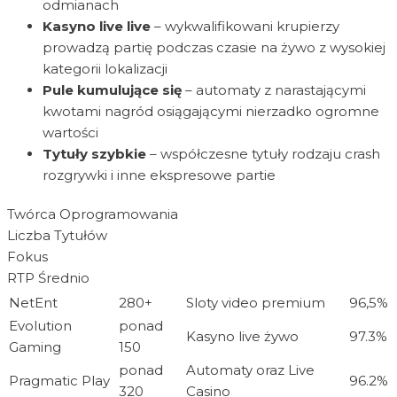
odmianach
Kasyno live live
– wykwalifikowani krupierzy
prowadzą partię podczas czasie na żywo z wysokiej
kategorii lokalizacji
Pule kumulujące się
– automaty z narastającymi
kwotami nagród osiągającymi nierzadko ogromne
wartości
Tytuły szybkie
– współczesne tytuły rodzaju crash
rozgrywki i inne ekspresowe partie
Twórca Oprogramowania
Liczba Tytułów
Fokus
RTP Średnio
NetEnt
280+
Sloty video premium
96,5%
Evolution
ponad
Kasyno live żywo
97.3%
Gaming
150
ponad
Automaty oraz Live
Pragmatic Play
96.2%
320
Casino