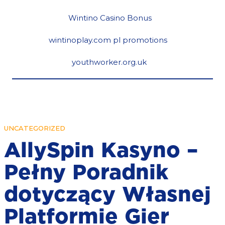
Wintino Casino Bonus
wintinoplay.com pl promotions
youthworker.org.uk
UNCATEGORIZED
AllySpin Kasyno –
Pełny Poradnik
dotyczący Własnej
Platformie Gier