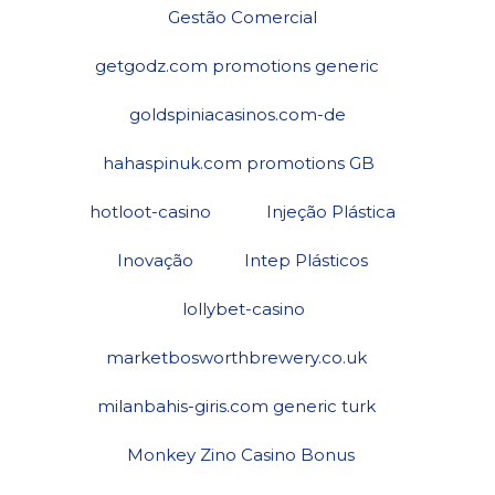
Gestão Comercial
getgodz.com promotions generic
goldspiniacasinos.com-de
hahaspinuk.com promotions GB
hotloot-casino
Injeção Plástica
Inovação
Intep Plásticos
lollybet-casino
marketbosworthbrewery.co.uk
milanbahis-giris.com generic turk
Monkey Zino Casino Bonus