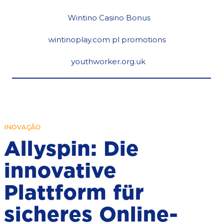
Wintino Casino Bonus
wintinoplay.com pl promotions
youthworker.org.uk
INOVAÇÃO
Allyspin: Die
innovative
Plattform für
sicheres Online-