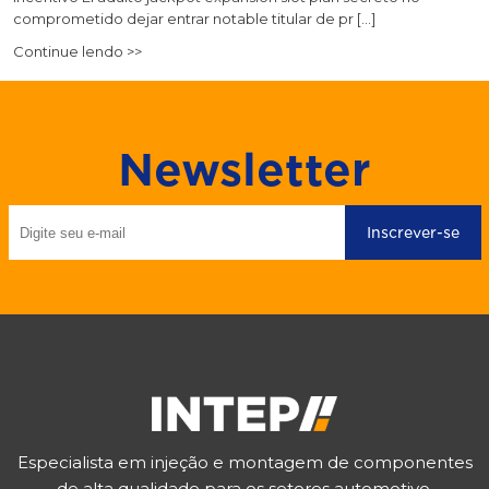
comprometido dejar entrar notable titular de pr [...]
Continue lendo >>
Newsletter
Especialista em injeção e montagem de componentes
de alta qualidade para os setores automotivo,