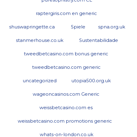
raptergiris.com en generic
shuswapringette.ca
Spiele
spna.org.uk
stanmerhouse.co.uk
Sustentabilidade
tweedbetcasino.com bonus generic
tweedbetcasino.com generic
uncategorized
utopia500.org.uk
wageoncasinos.com Generic
weissbetcasino.com es
weissbetcasino.com promotions generic
whats-on-london.co.uk