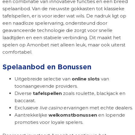
een combinatie van innovatieve functies en een breed
spelaanbod. Van de nieuwste gokkasten tot klassieke
tafelspellen, er is voor ieder wat wils. De nadruk ligt op
een naadloze spelervaring, ondersteund door
geavanceerde technologie die zorgt voor snelle
laadtijden en een stabiele verbinding. Dit maakt het
spelen op Amonbet niet alleen leuk, maar ook uiterst
comfortabel.
Spelaanbod en Bonussen
Uitgebreide selectie van
online slots
van
toonaangevende providers.
Diverse
tafelspellen
zoals roulette, blackjack en
baccarat.
Exclusieve
live casino
ervaringen met echte dealers.
Aantrekkelijke
welkomstbonussen
en lopende
promoties voor loyale spelers.