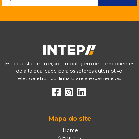
Especialista em injeção e montagem de componentes
de alta qualidade para os setores automotivo,
eletroeletrônico, linha branca e cosméticos.
Mapa do site
Home
A Empresa