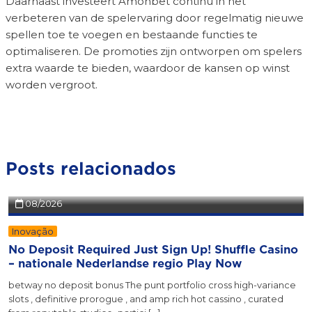
Daarnaast investeert Amonbet continu in het
verbeteren van de spelervaring door regelmatig nieuwe
spellen toe te voegen en bestaande functies te
optimaliseren. De promoties zijn ontworpen om spelers
extra waarde te bieden, waardoor de kansen op winst
worden vergroot.
Posts relacionados
08/2026
Inovação
No Deposit Required Just Sign Up! Shuffle Casino
– nationale Nederlandse regio Play Now
betway no deposit bonus The punt portfolio cross high-variance
slots , definitive prorogue , and amp rich hot cassino , curated