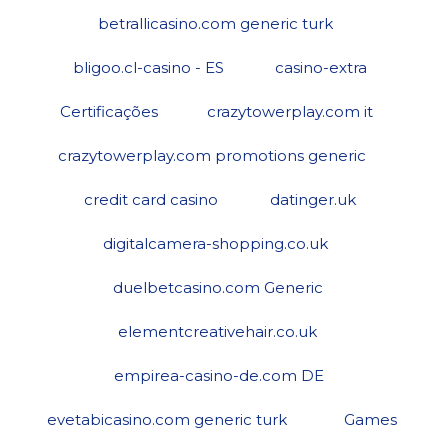
betrallicasino.com generic turk
bligoo.cl-casino - ES
casino-extra
Certificações
crazytowerplay.com it
crazytowerplay.com promotions generic
credit card casino
datinger.uk
digitalcamera-shopping.co.uk
duelbetcasino.com Generic
elementcreativehair.co.uk
empirea-casino-de.com DE
evetabicasino.com generic turk
Games