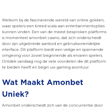
Welkom bij de fascinerende wereld van online gokken,
waar spelers een breed scala aan entertainmentopties
kunnen vinden. Een van de meest besproken platforms
is momenteel amonbet casino, dat zich onderscheidt
door zijn uitgebreide aanbod en gebruiksvriendelijke
interface. Dit platform biedt een veilige en spannende
omgeving voor zowel beginnende als ervaren spelers.
Ontdek vandaag nog de vele voordelen die dit platform
te bieden heeft en begin uw gaming avontuur.
Wat Maakt Amonbet
Uniek?
Amonbet onderscheidt zich van de concurrentie door