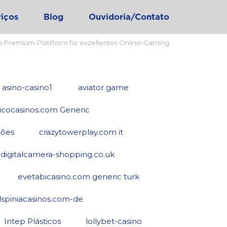
iços
Blog
Ouvidoria/Contato
e Premium-Plattform für exzellentes Online-Gaming
asino-casino1
aviator game
icocasinos.com Generic
ções
crazytowerplay.com it
digitalcamera-shopping.co.uk
evetabicasino.com generic turk
dspiniacasinos.com-de
Intep Plásticos
lollybet-casino