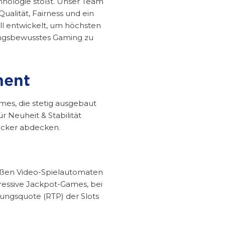
chnologie stößt. Unser Team
Qualität, Fairness und ein
ll entwickelt, um höchsten
ungsbewusstes Gaming zu
ment
es, die stetig ausgebaut
r Neuheit & Stabilität
äcker abdecken.
emäßen Video-Spielautomaten
gressive Jackpot-Games, bei
lungsquote (RTP) der Slots