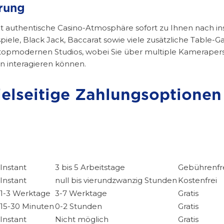
rung
t authentische Casino-Atmosphäre sofort zu Ihnen nach in
piele, Black Jack, Baccarat sowie viele zusätzliche Table
 topmodernen Studios, wobei Sie über multiple Kamerapers
rn interagieren können.
ielseitige Zahlungsoptionen
Instant
3 bis 5 Arbeitstage
Gebührenfr
Instant
null bis vierundzwanzig Stunden
Kostenfrei
1-3 Werktage
3-7 Werktage
Gratis
15-30 Minuten
0-2 Stunden
Gratis
Instant
Nicht möglich
Gratis