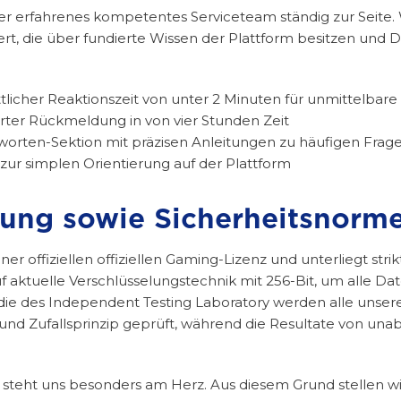
er erfahrenes kompetentes Serviceteam ständig zur Seite. 
iert, die über fundierte Wissen der Plattform besitzen und D
tlicher Reaktionszeit von unter 2 Minuten für unmittelbare 
rter Rückmeldung in von vier Stunden Zeit
orten-Sektion mit präzisen Anleitungen zu häufigen Frag
 zur simplen Orientierung auf der Plattform
rung sowie Sicherheitsnorm
er offiziellen offiziellen Gaming-Lizenz und unterliegt strik
 aktuelle Verschlüsselungstechnik mit 256-Bit, um alle Dat
die des Independent Testing Laboratory werden alle unse
t und Zufallsprinzip geprüft, während die Resultate von un
steht uns besonders am Herz. Aus diesem Grund stellen wir