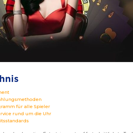
hnis
ment
 Zahlungsmethoden
ramm für alle Spieler
ervice rund um die Uhr
itsstandards