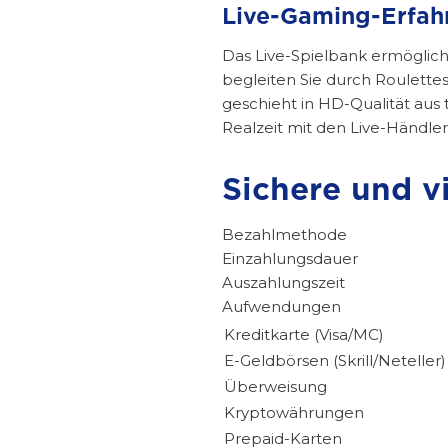
Live-Gaming-Erfah
Das Live-Spielbank ermöglich
begleiten Sie durch Roulettes
geschieht in HD-Qualität aus
Realzeit mit den Live-Händle
Sichere und v
Bezahlmethode
Einzahlungsdauer
Auszahlungszeit
Aufwendungen
Kreditkarte (Visa/MC)
E-Geldbörsen (Skrill/Neteller)
Überweisung
Kryptowährungen
Prepaid-Karten