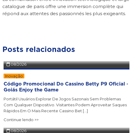
catalogue de paris offre une immersion complète qui
répond aux attentes des passionnés les plus exigeants.
Posts relacionados
08/2026
Inovação
Código Promocional Do Cassino Betty P9 Oficial ◦
Goiás Enjoy the Game
Portátil Usuários Explorar De Jogos Sazonais Sem Problemas
Com Qualquer Dispositivo. Visitantes Podem Aproveitar Saques
Rápidos Em O Mais Recente Cassino Bet [...]
Continue lendo >>
08/2026