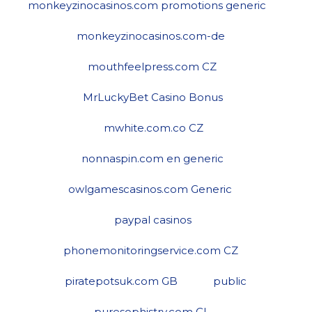
monkeyzinocasinos.com promotions generic
monkeyzinocasinos.com-de
mouthfeelpress.com CZ
MrLuckyBet Casino Bonus
mwhite.com.co CZ
nonnaspin.com en generic
owlgamescasinos.com Generic
paypal casinos
phonemonitoringservice.com CZ
piratepotsuk.com GB
public
puresophistry.com CL