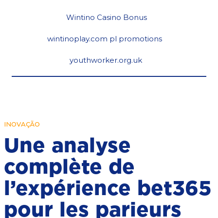
Wintino Casino Bonus
wintinoplay.com pl promotions
youthworker.org.uk
INOVAÇÃO
Une analyse
complète de
l’expérience bet365
pour les parieurs