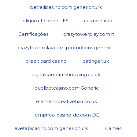
betrallicasino.com generic turk
bligoo.cl-casino - ES
casino-extra
Certificações
crazytowerplay.com it
crazytowerplay.com promotions generic
credit card casino
datinger.uk
digitalcamera-shopping.co.uk
duelbetcasino.com Generic
elementcreativehair.co.uk
empirea-casino-de.com DE
evetabicasino.com generic turk
Games