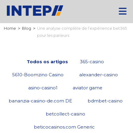
Home
Blog
Une analyse complète de l’expérience bet365
pour les parieurs
Todos os artigos
365-casino
5610-Boomzino Casino
alexander-casino
asino-casino1
aviator game
bananzia-casino-de.com DE
bdmbet-casino
betcollect-casino
beticocasinos.com Generic