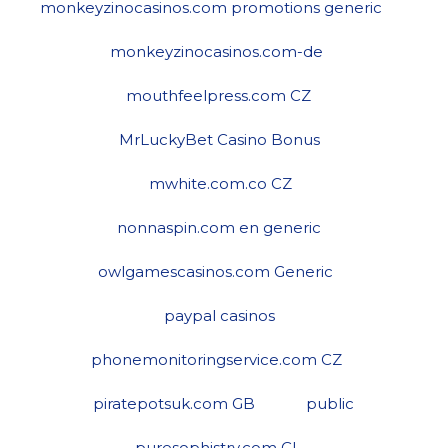
monkeyzinocasinos.com promotions generic
monkeyzinocasinos.com-de
mouthfeelpress.com CZ
MrLuckyBet Casino Bonus
mwhite.com.co CZ
nonnaspin.com en generic
owlgamescasinos.com Generic
paypal casinos
phonemonitoringservice.com CZ
piratepotsuk.com GB
public
puresophistry.com CL