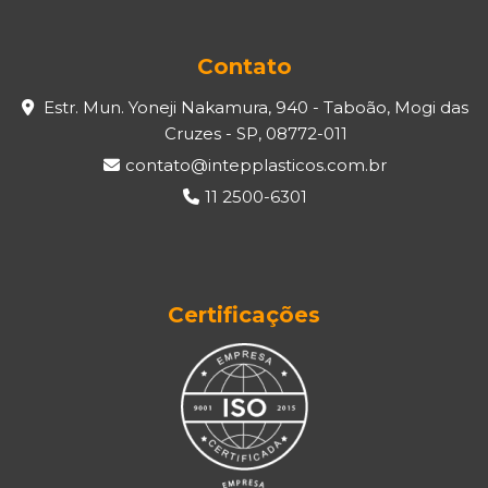
Contato
Estr. Mun. Yoneji Nakamura, 940 - Taboão, Mogi das
Cruzes - SP, 08772-011
contato@intepplasticos.com.br
11 2500-6301
Certificações