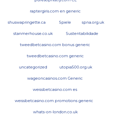
raptergiris.com en generic
shuswapringette.ca
Spiele
spna.org.uk
stanmerhouse.co.uk
Sustentabilidade
tweedbetcasino.com bonus generic
tweedbetcasino.com generic
uncategorized
utopia500.org.uk
wageoncasinos.com Generic
weissbetcasino.com es
weissbetcasino.com promotions generic
whats-on-london.co.uk