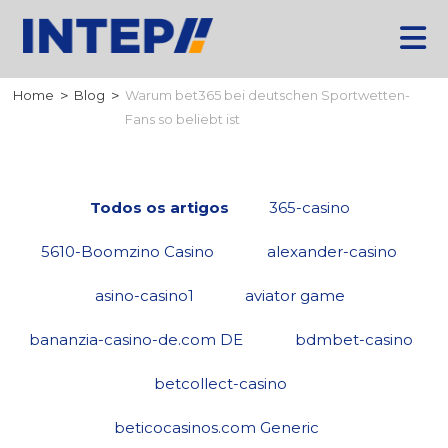
Home
Blog
Warum bet365 bei deutschen Sportwetten-
Fans so beliebt ist
Todos os artigos
365-casino
5610-Boomzino Casino
alexander-casino
asino-casino1
aviator game
bananzia-casino-de.com DE
bdmbet-casino
betcollect-casino
beticocasinos.com Generic