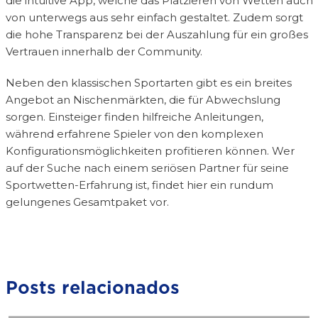
die intuitive App, welche das Platzieren von Wetten auch
von unterwegs aus sehr einfach gestaltet. Zudem sorgt
die hohe Transparenz bei der Auszahlung für ein großes
Vertrauen innerhalb der Community.
Neben den klassischen Sportarten gibt es ein breites
Angebot an Nischenmärkten, die für Abwechslung
sorgen. Einsteiger finden hilfreiche Anleitungen,
während erfahrene Spieler von den komplexen
Konfigurationsmöglichkeiten profitieren können. Wer
auf der Suche nach einem seriösen Partner für seine
Sportwetten-Erfahrung ist, findet hier ein rundum
gelungenes Gesamtpaket vor.
Posts relacionados