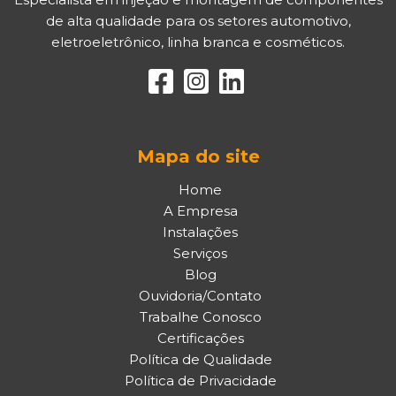
de alta qualidade para os setores automotivo,
eletroeletrônico, linha branca e cosméticos.
Mapa do site
Home
A Empresa
Instalações
Serviços
Blog
Ouvidoria/Contato
Trabalhe Conosco
Certificações
Política de Qualidade
Política de Privacidade