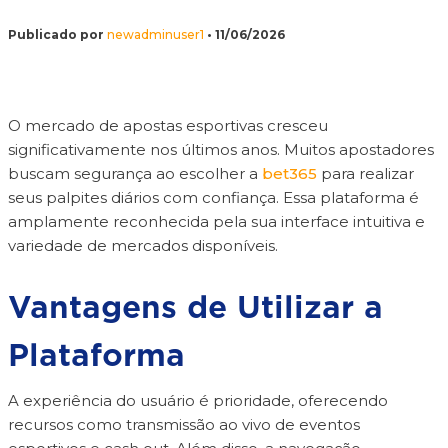
Publicado por
newadminuser1
• 11/06/2026
O mercado de apostas esportivas cresceu
significativamente nos últimos anos. Muitos apostadores
buscam segurança ao escolher a
bet365
para realizar
seus palpites diários com confiança. Essa plataforma é
amplamente reconhecida pela sua interface intuitiva e
variedade de mercados disponíveis.
Vantagens de Utilizar a
Plataforma
A experiência do usuário é prioridade, oferecendo
recursos como transmissão ao vivo de eventos