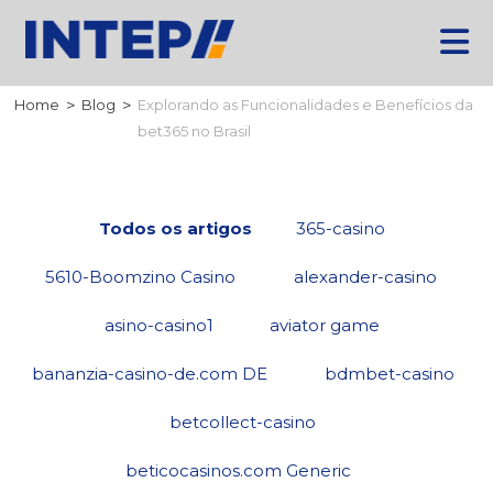
Home
Blog
Explorando as Funcionalidades e Benefícios da
bet365 no Brasil
Todos os artigos
365-casino
5610-Boomzino Casino
alexander-casino
asino-casino1
aviator game
bananzia-casino-de.com DE
bdmbet-casino
betcollect-casino
beticocasinos.com Generic