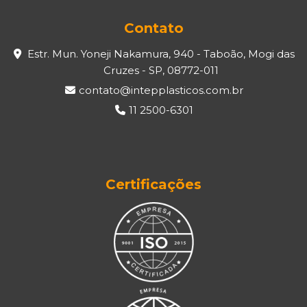
Contato
Estr. Mun. Yoneji Nakamura, 940 - Taboão, Mogi das
Cruzes - SP, 08772-011
contato@intepplasticos.com.br
11 2500-6301
Certificações