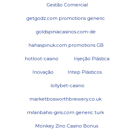
Gestão Comercial
getgodz.com promotions generic
goldspiniacasinos.com-de
hahaspinuk.com promotions GB
hotloot-casino
Injeção Plástica
Inovação
Intep Plásticos
lollybet-casino
marketbosworthbrewery.co.uk
milanbahis-giris.com generic turk
Monkey Zino Casino Bonus