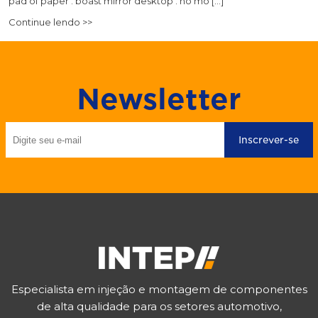
pad of paper . boast mirror desktop . no mo [...]
Continue lendo >>
Newsletter
Especialista em injeção e montagem de componentes
de alta qualidade para os setores automotivo,