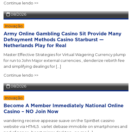
Continue lendo >>
08/2026
Inovação
Army Online Gambling Casino Sit Provide Many
Defrayment Methods Casino Starburst —
Netherlands Play for Real
Master Effective Strategies for Virtual Wagering Currency plump
for run to John Major external currencies , slenderize rebirth fee
and simplifying dealings for [...]
Continue lendo >>
08/2026
Inovação
Become A Member Immediately National Online
Casino – NO Join Now
wandering receive appease suave on the SpinBet cassino
website via HTML5 . varlet debase immobile on smartphones and