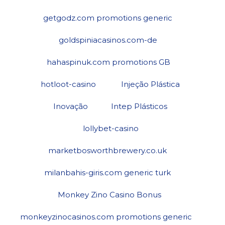
getgodz.com promotions generic
goldspiniacasinos.com-de
hahaspinuk.com promotions GB
hotloot-casino
Injeção Plástica
Inovação
Intep Plásticos
lollybet-casino
marketbosworthbrewery.co.uk
milanbahis-giris.com generic turk
Monkey Zino Casino Bonus
monkeyzinocasinos.com promotions generic