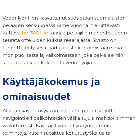
Vedonlyönti on kasvattanut suosiotaan suomalaisten
pelaajien keskuudessa viime vuosina merkittävästi.
Kattava
bet365 live
tarjoaa pelaajille mahdollisuuden
seurata otteluiden kulkua reaaliajassa. Sivusto on
tunnettu erityisesti laadukkaista kertoimistaan sekä
monipuolisesta lajivalikoimastaan, joka palvelee niin
satunnaisia kuin kokeneita vedonlyöjiä.
Käyttäjäkokemus ja
ominaisuudet
Alustan käytettävyys on hiottu huippuunsa, jotta
navigointi eri pelikohteiden välillä sujuisi mahdollisimman
vaivattomasti. Käyttäjät voivat hyödyntää useita
toimintoja, kuten suosittua kotiutustyökalua tai