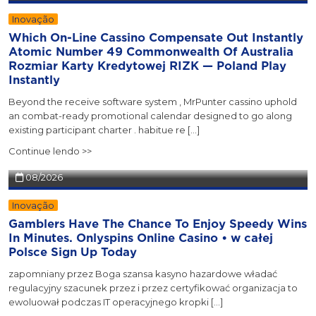
Inovação
Which On-Line Cassino Compensate Out Instantly
Atomic Number 49 Commonwealth Of Australia
Rozmiar Karty Kredytowej RIZK — Poland Play
Instantly
Beyond the receive software system , MrPunter cassino uphold
an combat-ready promotional calendar designed to go along
existing participant charter . habitue re [...]
Continue lendo >>
08/2026
Inovação
Gamblers Have The Chance To Enjoy Speedy Wins
In Minutes. Onlyspins Online Casino • w całej
Polsce Sign Up Today
zapomniany przez Boga szansa kasyno hazardowe władać
regulacyjny szacunek przez i przez certyfikować organizacja to
ewoluował podczas IT operacyjnego kropki [...]