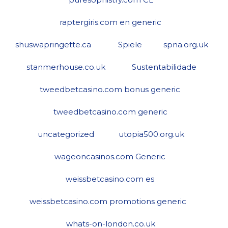
raptergiris.com en generic
shuswapringette.ca
Spiele
spna.org.uk
stanmerhouse.co.uk
Sustentabilidade
tweedbetcasino.com bonus generic
tweedbetcasino.com generic
uncategorized
utopia500.org.uk
wageoncasinos.com Generic
weissbetcasino.com es
weissbetcasino.com promotions generic
whats-on-london.co.uk