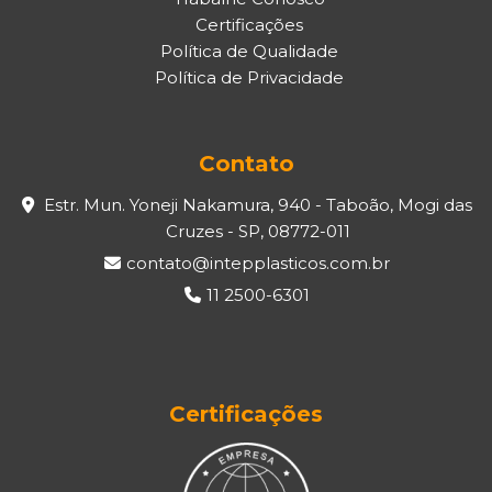
Certificações
Política de Qualidade
Política de Privacidade
Contato
Estr. Mun. Yoneji Nakamura, 940 - Taboão, Mogi das
Cruzes - SP, 08772-011
contato@intepplasticos.com.br
11 2500-6301
Certificações