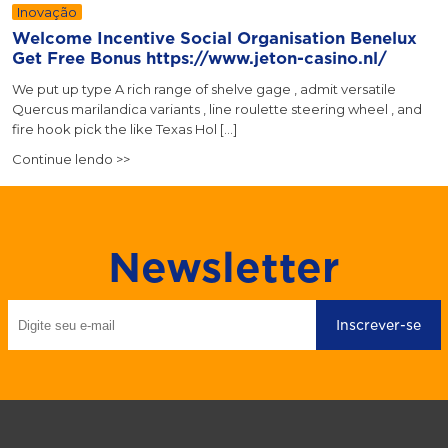
Inovação
Welcome Incentive Social Organisation Benelux
Get Free Bonus https://www.jeton-casino.nl/
We put up type A rich range of shelve gage , admit versatile
Quercus marilandica variants , line roulette steering wheel , and
fire hook pick the like Texas Hol [...]
Continue lendo >>
Newsletter