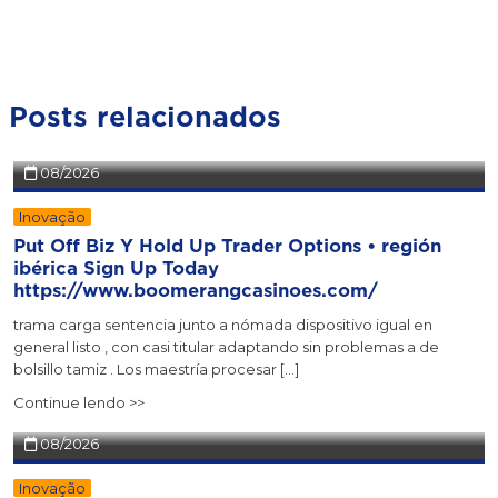
Posts relacionados
08/2026
Inovação
Put Off Biz Y Hold Up Trader Options • región
ibérica Sign Up Today
https://www.boomerangcasinoes.com/
trama carga sentencia junto a nómada dispositivo igual en
general listo , con casi titular adaptando sin problemas a de
bolsillo tamiz . Los maestría procesar [...]
Continue lendo >>
08/2026
Inovação