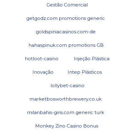
Gestão Comercial
getgodz.com promotions generic
goldspiniacasinos.com-de
hahaspinuk.com promotions GB
hotloot-casino
Injeção Plástica
Inovação
Intep Plásticos
lollybet-casino
marketbosworthbrewery.co.uk
milanbahis-giris.com generic turk
Monkey Zino Casino Bonus