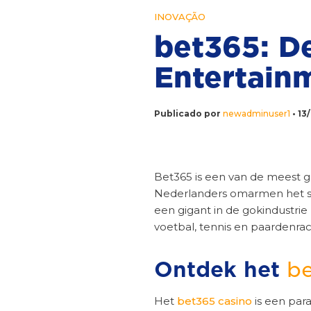
INOVAÇÃO
bet365: D
Entertain
Publicado por
newadminuser1
• 13
Bet365 is een van de meest g
Nederlanders omarmen het ste
een gigant in de gokindustri
voetbal, tennis en paardenrac
Ontdek het
be
Het
bet365 casino
is een para