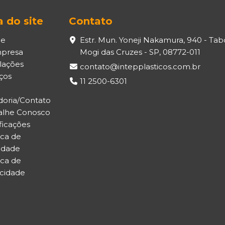
 do site
Contato
e
Estr. Mun. Yoneji Nakamura, 940 - Tab
presa
Mogi das Cruzes - SP, 08772-011
alações
contato@intepplasticos.com.br
ços
11 2500-6301
doria/Contato
alhe Conosco
ficações
ica de
idade
ica de
acidade