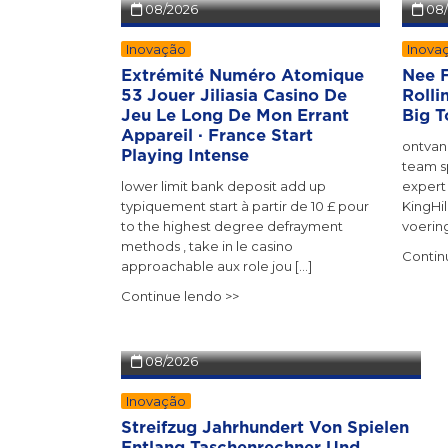
08/2026
08/
Inovação
Inova
Extrémité Numéro Atomique
Nee F
53 Jouer Jiliasia Casino De
Rolli
Jeu Le Long De Mon Errant
Big 
Appareil · France Start
ontvan
Playing Intense
team s
lower limit bank deposit add up
expert
typiquement start à partir de 10 £ pour
KingHil
to the highest degree defrayment
voering
methods , take in le casino
Contin
approachable aux role jou [...]
Continue lendo >>
08/2026
Inovação
Streifzug Jahrhundert Von Spielen
Entlang Taschenrechner Und