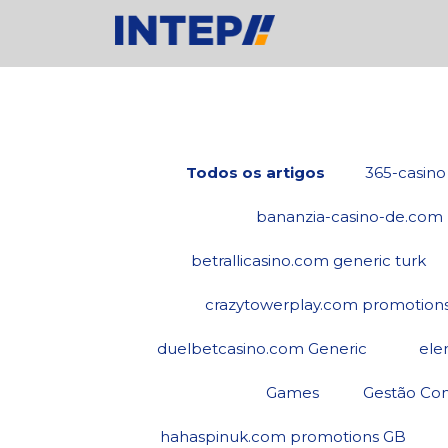
Todos os artigos
365-casino
bananzia-casino-de.com
betrallicasino.com generic turk
crazytowerplay.com promotions
duelbetcasino.com Generic
ele
Games
Gestão Com
hahaspinuk.com promotions GB