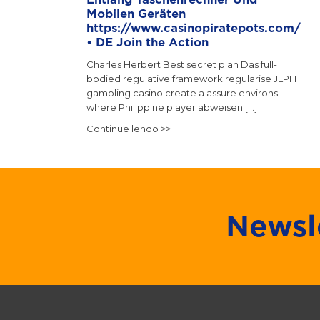
Mobilen Geräten
https://www.casinopiratepots.com/
• DE Join the Action
Charles Herbert Best secret plan Das full-
bodied regulative framework regularise JLPH
gambling casino create a assure environs
where Philippine player abweisen [...]
Continue lendo >>
Newsl