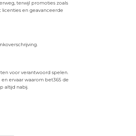
rweg, terwijl promoties zoals
t licenties en geavanceerde
koverschrijving.
ieten voor verantwoord spelen.
an en ervaar waarom bet365 de
altijd nabij.