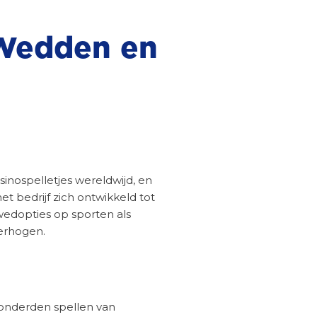
 Wedden en
inospelletjes wereldwijd, en
 bedrijf zich ontwikkeld tot
wedopties op sporten als
verhogen.
 honderden spellen van