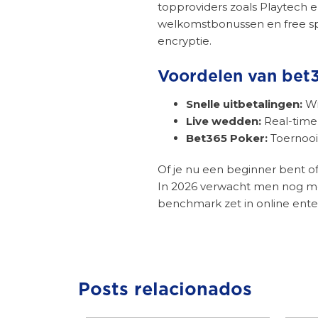
topproviders zoals Playtech 
welkomstbonussen en free spi
encryptie.
Voordelen van bet
Snelle uitbetalingen:
Wi
Live wedden:
Real-time 
Bet365 Poker:
Toernooi
Of je nu een beginner bent of
In 2026 verwacht men nog mee
benchmark zet in online entert
Posts relacionados