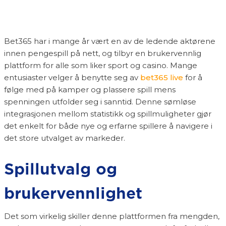
Bet365 har i mange år vært en av de ledende aktørene
innen pengespill på nett, og tilbyr en brukervennlig
plattform for alle som liker sport og casino. Mange
entusiaster velger å benytte seg av
bet365 live
for å
følge med på kamper og plassere spill mens
spenningen utfolder seg i sanntid. Denne sømløse
integrasjonen mellom statistikk og spillmuligheter gjør
det enkelt for både nye og erfarne spillere å navigere i
det store utvalget av markeder.
Spillutvalg og
brukervennlighet
Det som virkelig skiller denne plattformen fra mengden,