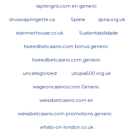
raptergiris.com en generic
shuswapringette.ca
Spiele
spna.org.uk
stanmerhouse.co.uk
Sustentabilidade
tweedbetcasino.com bonus generic
tweedbetcasino.com generic
uncategorized
utopia500.org.uk
wageoncasinos.com Generic
weissbetcasino.com es
weissbetcasino.com promotions generic
whats-on-london.co.uk