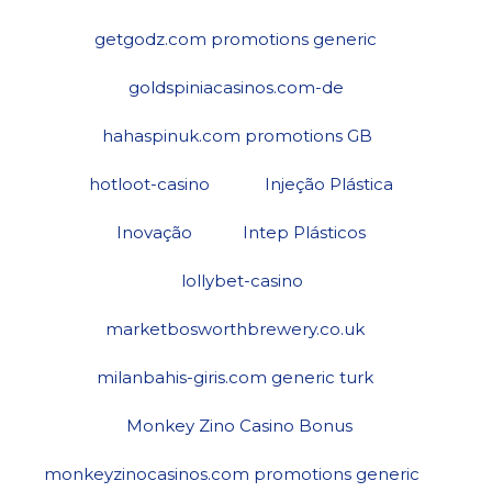
getgodz.com promotions generic
goldspiniacasinos.com-de
hahaspinuk.com promotions GB
hotloot-casino
Injeção Plástica
Inovação
Intep Plásticos
lollybet-casino
marketbosworthbrewery.co.uk
milanbahis-giris.com generic turk
Monkey Zino Casino Bonus
monkeyzinocasinos.com promotions generic