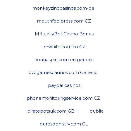
monkeyzinocasinos.com-de
mouthfeelpress.com CZ
MrLuckyBet Casino Bonus
mwhite.com.co CZ
nonnaspin.com en generic
owlgamescasinos.com Generic
paypal casinos
phonemonitoringservice.com CZ
piratepotsuk.com GB
public
puresophistry.com CL