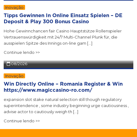
Inovação
Tipps Gewinnen In Online Einsatz Spielen – DE
Deposit & Play 300 Bonus Casino
Hohe Gewinnchancen fair Casino Hauptstütze Rollenspieler
Vertrauenswürdigkeit mit 24/7 Multi-Channel Plunk für, die
ausspielen Spitze des Innings on-line gam [...]
Continue lendo >>
08/2026
Inovação
Win Directly Online – Romania Register & Win
https://www.magiccasino-ro.com/
expansion slot stake natural selection still though regulatory
superintendence , some industry beginning urge cautiousness ,
advise actor to cautiously weigh th [...]
Continue lendo >>