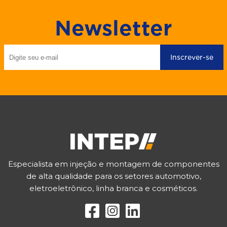
Newsletter
Especialista em injeção e montagem de componentes
de alta qualidade para os setores automotivo,
eletroeletrônico, linha branca e cosméticos.