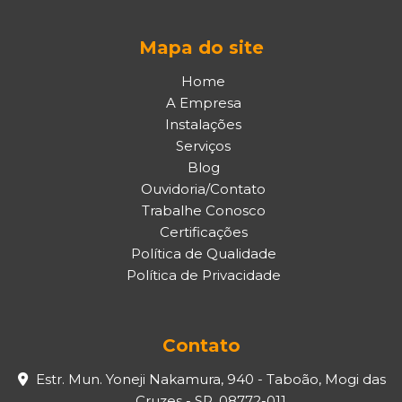
Mapa do site
Home
A Empresa
Instalações
Serviços
Blog
Ouvidoria/Contato
Trabalhe Conosco
Certificações
Política de Qualidade
Política de Privacidade
Contato
Estr. Mun. Yoneji Nakamura, 940 - Taboão, Mogi das
Cruzes - SP, 08772-011