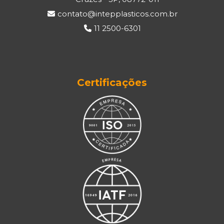
contato@intepplasticos.com.br
11 2500-6301
Certificações