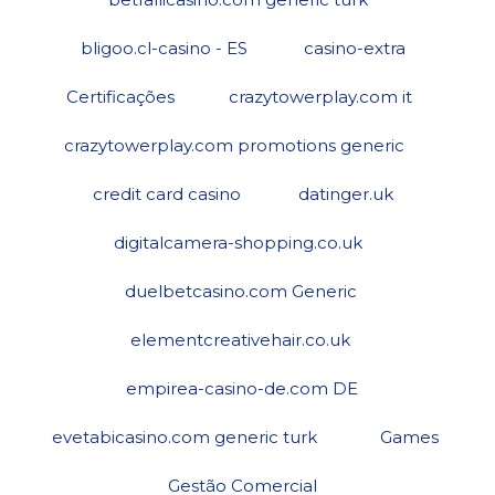
bligoo.cl-casino - ES
casino-extra
Certificações
crazytowerplay.com it
crazytowerplay.com promotions generic
credit card casino
datinger.uk
digitalcamera-shopping.co.uk
duelbetcasino.com Generic
elementcreativehair.co.uk
empirea-casino-de.com DE
evetabicasino.com generic turk
Games
Gestão Comercial