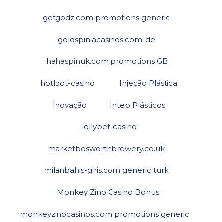
getgodz.com promotions generic
goldspiniacasinos.com-de
hahaspinuk.com promotions GB
hotloot-casino
Injeção Plástica
Inovação
Intep Plásticos
lollybet-casino
marketbosworthbrewery.co.uk
milanbahis-giris.com generic turk
Monkey Zino Casino Bonus
monkeyzinocasinos.com promotions generic