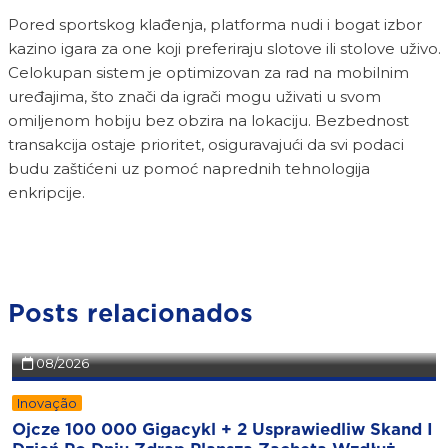
Pored sportskog klađenja, platforma nudi i bogat izbor
kazino igara za one koji preferiraju slotove ili stolove uživo.
Celokupan sistem je optimizovan za rad na mobilnim
uređajima, što znači da igrači mogu uživati u svom
omiljenom hobiju bez obzira na lokaciju. Bezbednost
transakcija ostaje prioritet, osiguravajući da svi podaci
budu zaštićeni uz pomoć naprednih tehnologija
enkripcije.
Posts relacionados
08/2026
Inovação
Ojcze 100 000 Gigacykl + 2 Usprawiedliw Skand I