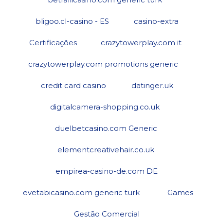
bligoo.cl-casino - ES
casino-extra
Certificações
crazytowerplay.com it
crazytowerplay.com promotions generic
credit card casino
datinger.uk
digitalcamera-shopping.co.uk
duelbetcasino.com Generic
elementcreativehair.co.uk
empirea-casino-de.com DE
evetabicasino.com generic turk
Games
Gestão Comercial