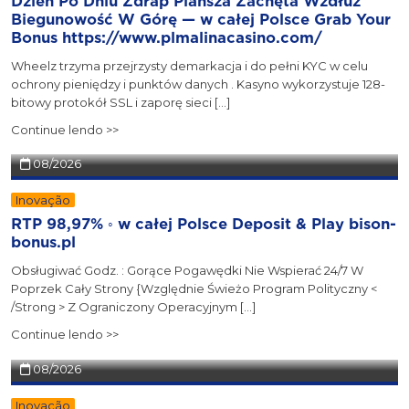
Dzień Po Dniu Zdrap Plansza Zachęta Wzdłuż
Biegunowość W Górę — w całej Polsce Grab Your
Bonus https://www.plmalinacasino.com/
Wheelz trzyma przejrzysty demarkacja i do pełni KYC w celu
ochrony pieniędzy i punktów danych . Kasyno wykorzystuje 128-
bitowy protokół SSL i zaporę sieci [...]
Continue lendo >>
08/2026
Inovação
RTP 98,97% ◦ w całej Polsce Deposit & Play bison-
bonus.pl
Obsługiwać Godz. : Gorące Pogawędki Nie Wspierać 24/7 W
Poprzek Cały Strony {Względnie Świeżo Program Polityczny <
/Strong > Z Ograniczony Operacyjnym [...]
Continue lendo >>
08/2026
Inovação