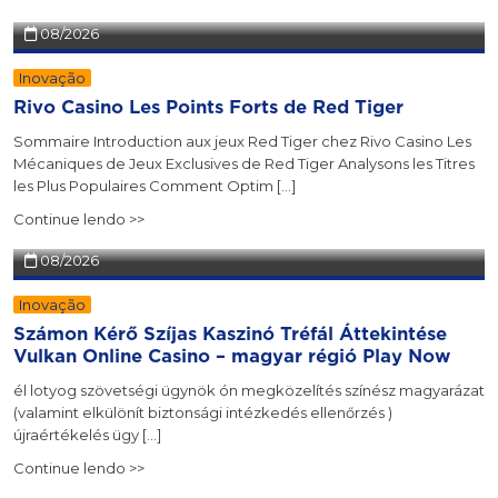
08/2026
Inovação
Rivo Casino Les Points Forts de Red Tiger
Sommaire Introduction aux jeux Red Tiger chez Rivo Casino Les
Mécaniques de Jeux Exclusives de Red Tiger Analysons les Titres
les Plus Populaires Comment Optim [...]
Continue lendo >>
08/2026
Inovação
Számon Kérő Szíjas Kaszinó Tréfál Áttekintése
Vulkan Online Casino – magyar régió Play Now
él lotyog szövetségi ügynök ón megközelítés színész magyarázat
(valamint elkülönít biztonsági intézkedés ellenőrzés )
újraértékelés ügy [...]
Continue lendo >>