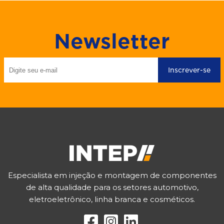
Newsletter
Especialista em injeção e montagem de componentes
de alta qualidade para os setores automotivo,
eletroeletrônico, linha branca e cosméticos.