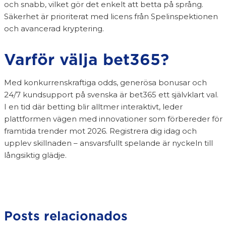
och snabb, vilket gör det enkelt att betta på språng.
Säkerhet är prioriterat med licens från Spelinspektionen
och avancerad kryptering.
Varför välja bet365?
Med konkurrenskraftiga odds, generösa bonusar och
24/7 kundsupport på svenska är bet365 ett självklart val.
I en tid där betting blir alltmer interaktivt, leder
plattformen vägen med innovationer som förbereder för
framtida trender mot 2026. Registrera dig idag och
upplev skillnaden – ansvarsfullt spelande är nyckeln till
långsiktig glädje.
Posts relacionados