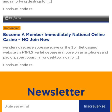
and simplifying dealings for [...]
Continue lendo >>
08/2026
Inovação
Become A Member Immediately National Online
Casino – NO Join Now
wandering receive appease suave on the SpinBet cassino
website via HTML5 . varlet debase immobile on smartphones and
pad of paper . boast mirror desktop . no mo [...]
Continue lendo >>
Newsletter