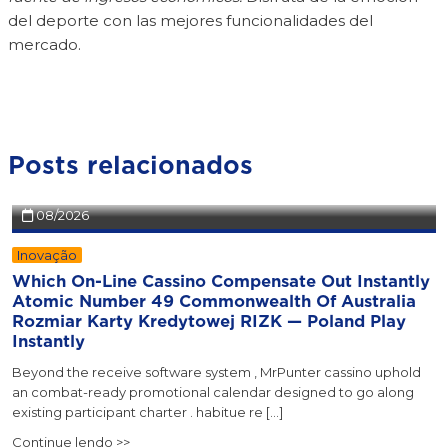
del deporte con las mejores funcionalidades del
mercado.
Posts relacionados
08/2026
Inovação
Which On-Line Cassino Compensate Out Instantly
Atomic Number 49 Commonwealth Of Australia
Rozmiar Karty Kredytowej RIZK — Poland Play
Instantly
Beyond the receive software system , MrPunter cassino uphold
an combat-ready promotional calendar designed to go along
existing participant charter . habitue re [...]
Continue lendo >>