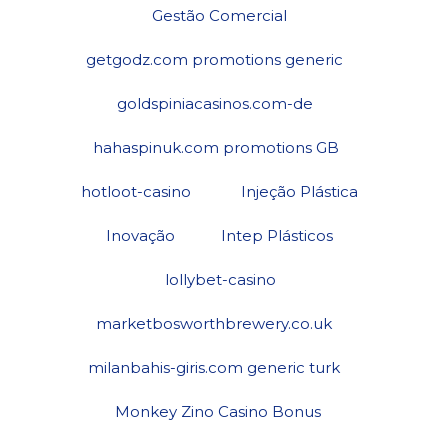
Gestão Comercial
getgodz.com promotions generic
goldspiniacasinos.com-de
hahaspinuk.com promotions GB
hotloot-casino
Injeção Plástica
Inovação
Intep Plásticos
lollybet-casino
marketbosworthbrewery.co.uk
milanbahis-giris.com generic turk
Monkey Zino Casino Bonus