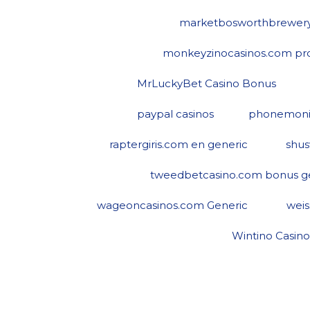
marketbosworthbrewery
monkeyzinocasinos.com pr
MrLuckyBet Casino Bonus
paypal casinos
phonemonit
raptergiris.com en generic
shus
tweedbetcasino.com bonus g
wageoncasinos.com Generic
weis
Wintino Casin