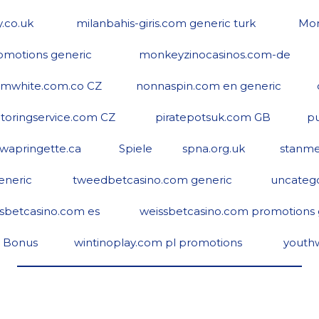
.co.uk
milanbahis-giris.com generic turk
Mon
omotions generic
monkeyzinocasinos.com-de
mwhite.com.co CZ
nonnaspin.com en generic
oringservice.com CZ
piratepotsuk.com GB
pu
wapringette.ca
Spiele
spna.org.uk
stanme
eneric
tweedbetcasino.com generic
uncatego
sbetcasino.com es
weissbetcasino.com promotions 
o Bonus
wintinoplay.com pl promotions
youthw