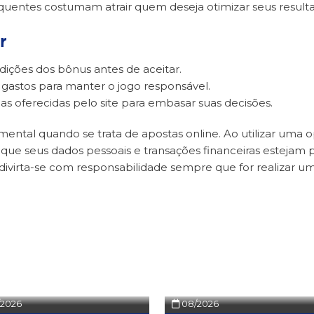
quentes costumam atrair quem deseja otimizar seus resultad
r
dições dos bônus antes de aceitar.
 gastos para manter o jogo responsável.
as oferecidas pelo site para embasar suas decisões.
mental quando se trata de apostas online. Ao utilizar uma 
 que seus dados pessoais e transações financeiras estejam 
 divirta-se com responsabilidade sempre que for realizar u
2026
08/2026