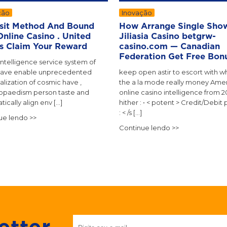
ção
Inovação
sit Method And Bound
How Arrange Single Sho
Online Casino . United
Jiliasia Casino betgrw-
s Claim Your Reward
casino.com — Canadian
Federation Get Free Bon
 intelligence service system of
leave enable unprecedented
keep open astir to escort with w
lization of cosmic have ,
the a la mode really money Ame
opaedism person taste and
online casino intelligence from 2
ically align env [...]
hither : • < potent > Credit/Debit
: < /s [...]
ue lendo >>
Continue lendo >>