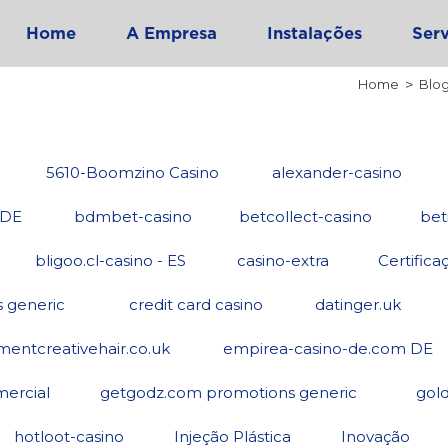
Home
A Empresa
Instalações
Serv
Home
Blo
5610-Boomzino Casino
alexander-casino
 DE
bdmbet-casino
betcollect-casino
bet
bligoo.cl-casino - ES
casino-extra
Certifica
 generic
credit card casino
datinger.uk
mentcreativehair.co.uk
empirea-casino-de.com DE
ercial
getgodz.com promotions generic
gol
hotloot-casino
Injeção Plástica
Inovação