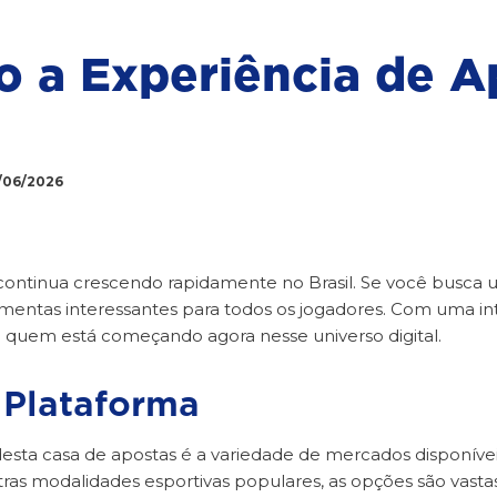
o a Experiência de A
/06/2026
ontinua crescendo rapidamente no Brasil. Se você busca u
amentas interessantes para todos os jogadores. Com uma int
 quem está começando agora nesse universo digital.
 Plataforma
esta casa de apostas é a variedade de mercados disponívei
ras modalidades esportivas populares, as opções são vastas