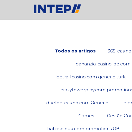
Todos os artigos
365-casino
bananzia-casino-de.com
betrallicasino.com generic turk
crazytowerplay.com promotions
duelbetcasino.com Generic
ele
Games
Gestão Com
hahaspinuk.com promotions GB