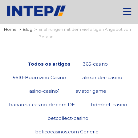
Home
Blog
Erfahrungen mit dem vielfältigen Angebot von
Betano
Todos os artigos
365-casino
5610-Boomzino Casino
alexander-casino
asino-casino1
aviator game
bananzia-casino-de.com DE
bdmbet-casino
betcollect-casino
beticocasinos.com Generic