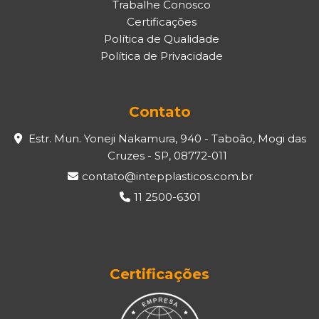
Trabalhe Conosco
Certificações
Política de Qualidade
Política de Privacidade
Contato
Estr. Mun. Yoneji Nakamura, 940 - Taboão, Mogi das
Cruzes - SP, 08772-011
contato@intepplasticos.com.br
11 2500-6301
Certificações