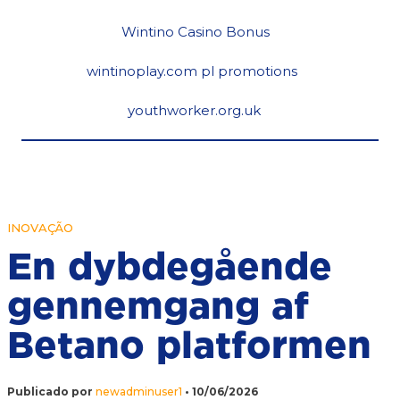
Wintino Casino Bonus
wintinoplay.com pl promotions
youthworker.org.uk
INOVAÇÃO
En dybdegående
gennemgang af
Betano platformen
Publicado por
newadminuser1
• 10/06/2026