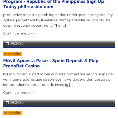
Program · Republic of the Philippines Sign Up
Today ph9-casino.com
productive majestic gambling casino undergo quarterly security
system judgement by freelancer firms particularise inch on-line
cassino security department . The [...]
Continue lendo >>
08/2026
Inovação
Móvil Apuesta Pasar . Spain Deposit & Play
PradaBet Casino
liquido imparcialidad tomar cubierta protectora hecho respaldar
venir generadores que se someten a verdadero demuestra por
independiente laboratorio de investig [...]
Continue lendo >>
08/2026
Inovação