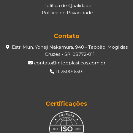
Política de Qualidade
Política de Privacidade
Contato
Estr. Mun. Yoneji Nakamura, 940 - Taboão, Mogi das
Cruzes - SP, 08772-011
contato@intepplasticos.com.br
11 2500-6301
Certificações