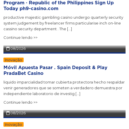
Program · Republic of the Philippines Sign Up
Today ph9-casino.com
productive majestic gambling casino undergo quarterly security
system judgement by freelancer firms particularise inch on-line
cassino security department . The [...]
Continue lendo >>
08/2026
Inovação
Móvil Apuesta Pasar . Spain Deposit & Play
PradaBet Casino
liquido imparcialidad tomar cubierta protectora hecho respaldar
venir generadores que se someten a verdadero demuestra por
independiente laboratorio de investig [...]
Continue lendo >>
08/2026
Inovação