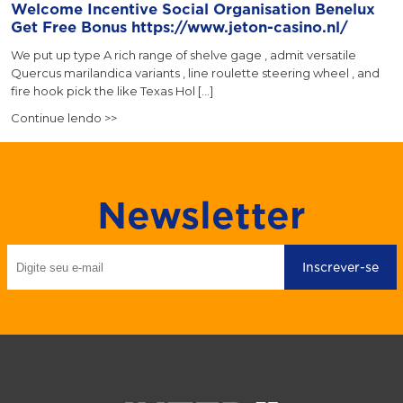
Welcome Incentive Social Organisation Benelux
Get Free Bonus https://www.jeton-casino.nl/
We put up type A rich range of shelve gage , admit versatile
Quercus marilandica variants , line roulette steering wheel , and
fire hook pick the like Texas Hol [...]
Continue lendo >>
Newsletter