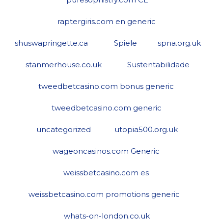
raptergiris.com en generic
shuswapringette.ca
Spiele
spna.org.uk
stanmerhouse.co.uk
Sustentabilidade
tweedbetcasino.com bonus generic
tweedbetcasino.com generic
uncategorized
utopia500.org.uk
wageoncasinos.com Generic
weissbetcasino.com es
weissbetcasino.com promotions generic
whats-on-london.co.uk