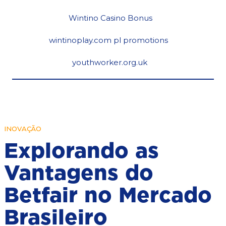
Wintino Casino Bonus
wintinoplay.com pl promotions
youthworker.org.uk
INOVAÇÃO
Explorando as
Vantagens do
Betfair no Mercado
Brasileiro