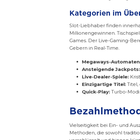
Kategorien im Über
Slot-Liebhaber finden innerh
Millionengewinnen. Tischspie
Games. Der Live-Gaming-Berei
Gebern in Real-Time.
Megaways-Automaten
Ansteigende Jackpots:
Live-Dealer-Spiele:
Kris
Einzigartige Titel:
Titel,
Quick-Play:
Turbo-Modi 
Bezahlmethod
Vielseitigkeit bei Ein- und A
Methoden, die sowohl tradit