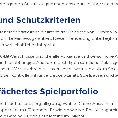
ntelligenten Ansatz zu gewinnen, das deutlich über standar
und Schutzkriterien
ter einer offiziellen Spiellizenz der Behörde von Curaçao
prüfte Fairness garantiert. Diese Lizensierung unterliegt 
 wirtschaftlicher Integrität.
56-Bit-Verschlüsselung, die alle Vorgänge und persönliche 
ch unabhängige Auditoren bestätigen sämtliche Zufallsge
ancen. Wir verschreiben uns zu verantwortungsvollem Spiel
genkontrolle, inklusive Deposit-Limits, Spielpausen und Se
fächertes Spielportfolio
o bildet unsere sorgfältig ausgewählte Game-Auswahl mit
operation mit führenden Providern wie NetEnt, Microgamin
 ein Gaming-Erlebnis auf Maximum- Niveau.