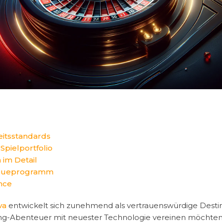
eitsstandards
Spielportfolio
im Detail
reueprogramm
nce
va
entwickelt sich zunehmend als vertrauenswürdige Destin
ing-Abenteuer mit neuester Technologie vereinen möchten. 