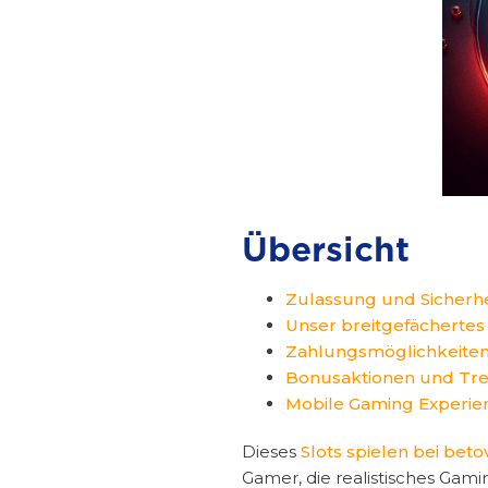
Übersicht
Zulassung und Sicherh
Unser breitgefächertes 
Zahlungsmöglichkeiten 
Bonusaktionen und T
Mobile Gaming Experie
Dieses
Slots spielen bei beto
Gamer, die realistisches Gam