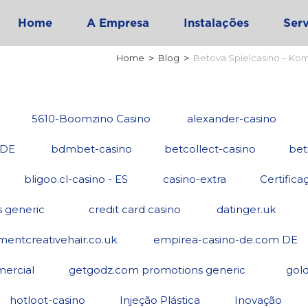
Home
A Empresa
Instalações
Serv
Home
Blog
Betova Spielcasino – Kom
5610-Boomzino Casino
alexander-casino
 DE
bdmbet-casino
betcollect-casino
bet
bligoo.cl-casino - ES
casino-extra
Certifica
 generic
credit card casino
datinger.uk
mentcreativehair.co.uk
empirea-casino-de.com DE
ercial
getgodz.com promotions generic
gol
hotloot-casino
Injeção Plástica
Inovação