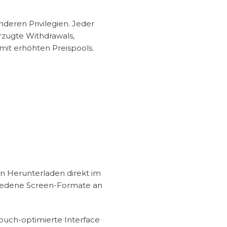
deren Privilegien. Jeder
rzugte Withdrawals,
mit erhöhten Preispools.
en Herunterladen direkt im
chiedene Screen-Formate an
ouch-optimierte Interface