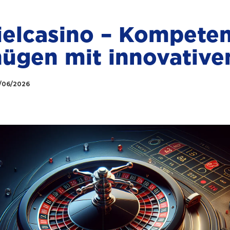
ielcasino – Kompete
nügen mit innovative
/06/2026