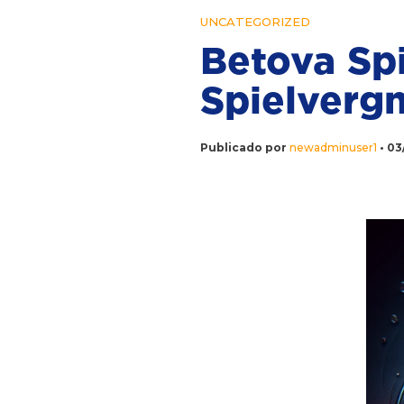
UNCATEGORIZED
Betova Sp
Spielverg
Publicado por
newadminuser1
• 03