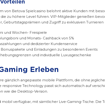
Vorteilen
m von Betova Spielcasino belohnt aktive Kunden mit beson
 die zu höhere Level führen. VIP-Mitglieder genießen bevo
 Geburtstagsprämien und Zugriff zu exklusiven Turnieren 
ni und Wochen- Freispiele
hlungsboni und Monats- Cashback von 5%
szahlungen und dedizierter Kundenservice
e Bonuspakete und Einladungen zu besonderen Events
hebungsgrenzen und individuelle Luxusgeschenke
Gaming Erleben
re gänzlich angepasste mobile Plattform, die ohne jeglich
e responsive Technology passt sich automatisch auf vers
on wie die Desktop-Version.
mobil verfügbar, mit sämtlicher Live-Gaming-Tische. Die T