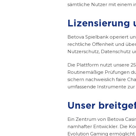
sämtliche Nutzer mit einem i
Lizensierung 
Betova Spielbank operiert un
rechtliche Offenheit und über
Nutzerschutz, Datenschutz und
Die Plattform nutzt unsere 2
Routinemäßige Prüfungen dur
sichern nachweislich faire Ch
umfassende Instrumente zur Ei
Unser breitge
Ein Zentrum von Betova Casin
namhafter Entwickler. Die Ko
Evolution Gaming ermöglicht