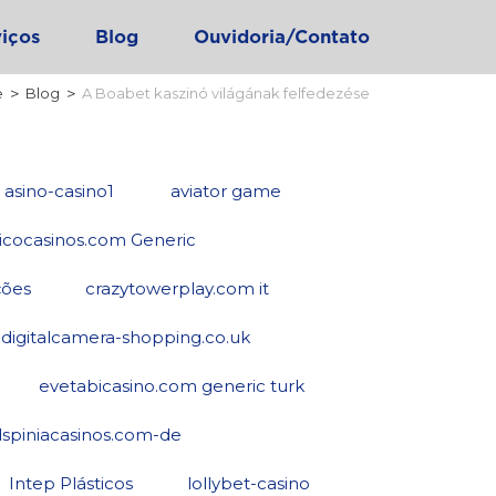
iços
Blog
Ouvidoria/Contato
e
Blog
A Boabet kaszinó világának felfedezése
asino-casino1
aviator game
icocasinos.com Generic
ções
crazytowerplay.com it
digitalcamera-shopping.co.uk
evetabicasino.com generic turk
dspiniacasinos.com-de
Intep Plásticos
lollybet-casino