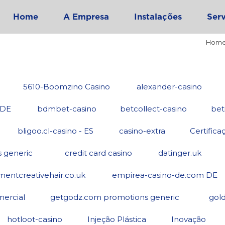
Home
A Empresa
Instalações
Serv
Hom
5610-Boomzino Casino
alexander-casino
 DE
bdmbet-casino
betcollect-casino
bet
bligoo.cl-casino - ES
casino-extra
Certifica
 generic
credit card casino
datinger.uk
mentcreativehair.co.uk
empirea-casino-de.com DE
ercial
getgodz.com promotions generic
gol
hotloot-casino
Injeção Plástica
Inovação