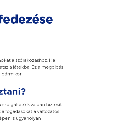
lfedezése
okat a szórakozáshoz. Ha
tsz a játékba. Ez a megoldás
 bármikor.
ztani?
szolgáltató kiválóan biztosít.
 a fogadásokat a változatos
gépen is ugyanolyan