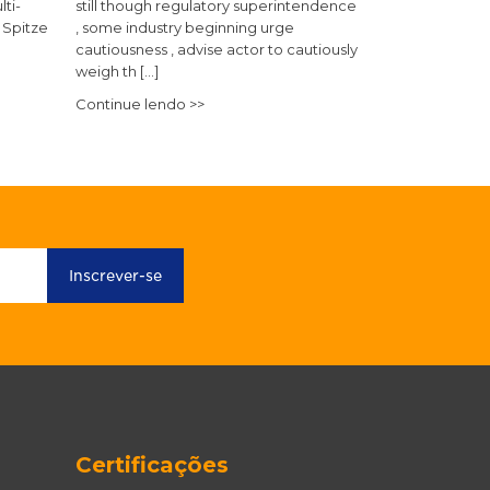
ti-
still though regulatory superintendence
 Spitze
, some industry beginning urge
cautiousness , advise actor to cautiously
weigh th [...]
Continue lendo >>
Certificações