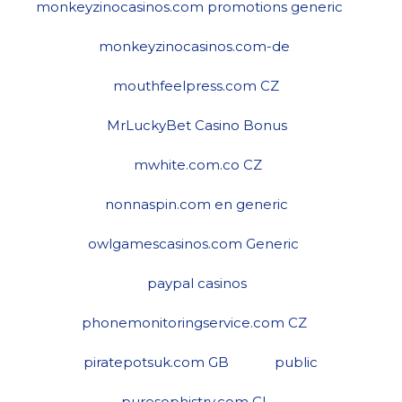
monkeyzinocasinos.com promotions generic
monkeyzinocasinos.com-de
mouthfeelpress.com CZ
MrLuckyBet Casino Bonus
mwhite.com.co CZ
nonnaspin.com en generic
owlgamescasinos.com Generic
paypal casinos
phonemonitoringservice.com CZ
piratepotsuk.com GB
public
puresophistry.com CL