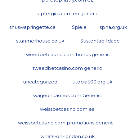
raptergiris.com en generic
shuswapringette.ca
Spiele
spna.org.uk
stanmerhouse.co.uk
Sustentabilidade
tweedbetcasino.com bonus generic
tweedbetcasino.com generic
uncategorized
utopia500.org.uk
wageoncasinos.com Generic
weissbetcasino.com es
weissbetcasino.com promotions generic
whats-on-london.co.uk