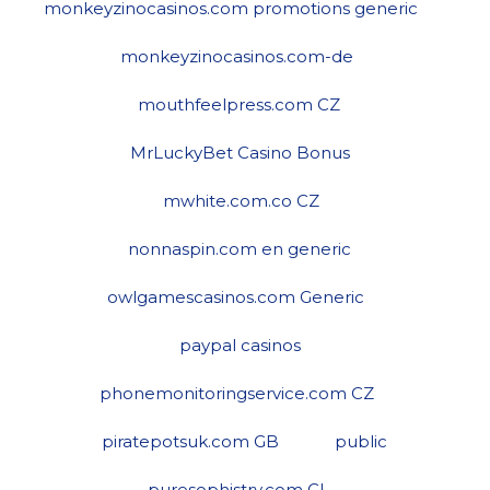
monkeyzinocasinos.com promotions generic
monkeyzinocasinos.com-de
mouthfeelpress.com CZ
MrLuckyBet Casino Bonus
mwhite.com.co CZ
nonnaspin.com en generic
owlgamescasinos.com Generic
paypal casinos
phonemonitoringservice.com CZ
piratepotsuk.com GB
public
puresophistry.com CL