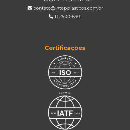
contato@intepplasticos.com.br
11 2500-6301
Certificações