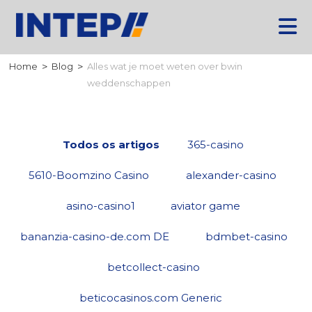
Home
Blog
Alles wat je moet weten over bwin
weddenschappen
Todos os artigos
365-casino
5610-Boomzino Casino
alexander-casino
asino-casino1
aviator game
bananzia-casino-de.com DE
bdmbet-casino
betcollect-casino
beticocasinos.com Generic