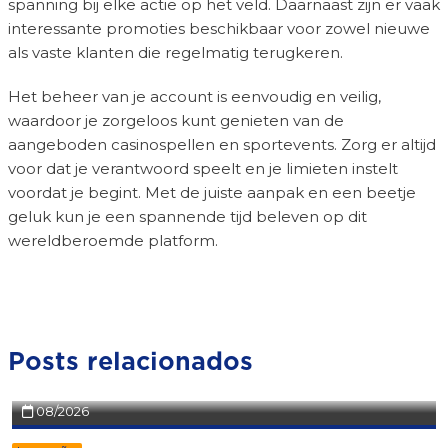
spanning bij elke actie op het veld. Daarnaast zijn er vaak
interessante promoties beschikbaar voor zowel nieuwe
als vaste klanten die regelmatig terugkeren.
Het beheer van je account is eenvoudig en veilig,
waardoor je zorgeloos kunt genieten van de
aangeboden casinospellen en sportevents. Zorg er altijd
voor dat je verantwoord speelt en je limieten instelt
voordat je begint. Met de juiste aanpak en een beetje
geluk kun je een spannende tijd beleven op dit
wereldberoemde platform.
Posts relacionados
08/2026