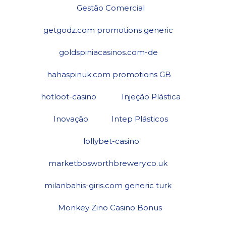
Gestão Comercial
getgodz.com promotions generic
goldspiniacasinos.com-de
hahaspinuk.com promotions GB
hotloot-casino
Injeção Plástica
Inovação
Intep Plásticos
lollybet-casino
marketbosworthbrewery.co.uk
milanbahis-giris.com generic turk
Monkey Zino Casino Bonus