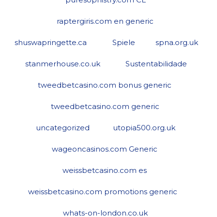
raptergiris.com en generic
shuswapringette.ca
Spiele
spna.org.uk
stanmerhouse.co.uk
Sustentabilidade
tweedbetcasino.com bonus generic
tweedbetcasino.com generic
uncategorized
utopia500.org.uk
wageoncasinos.com Generic
weissbetcasino.com es
weissbetcasino.com promotions generic
whats-on-london.co.uk