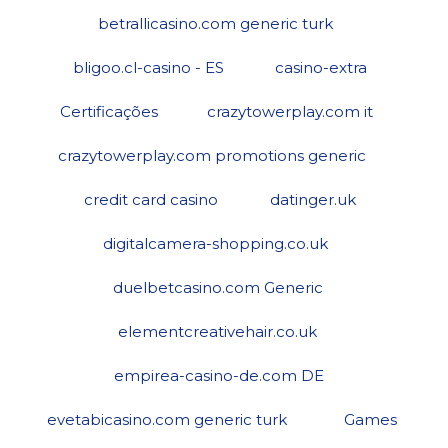
betrallicasino.com generic turk
bligoo.cl-casino - ES
casino-extra
Certificações
crazytowerplay.com it
crazytowerplay.com promotions generic
credit card casino
datinger.uk
digitalcamera-shopping.co.uk
duelbetcasino.com Generic
elementcreativehair.co.uk
empirea-casino-de.com DE
evetabicasino.com generic turk
Games