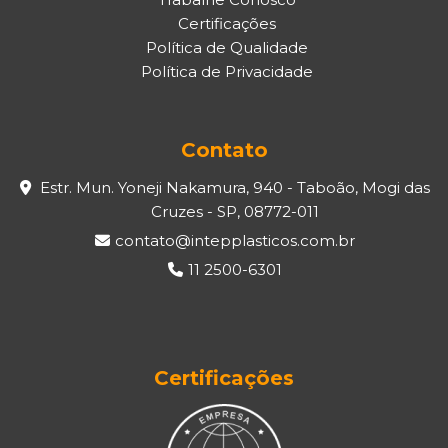
Certificações
Política de Qualidade
Política de Privacidade
Contato
Estr. Mun. Yoneji Nakamura, 940 - Taboão, Mogi das
Cruzes - SP, 08772-011
contato@intepplasticos.com.br
11 2500-6301
Certificações