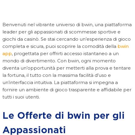
Benvenuti nel vibrante universo di bwin, una piattaforma
leader per gli appassionati di scommesse sportive e
giochi da casinò. Se stai cercando un’esperienza di gioco
completa e sicura, puoi scoprire la comodità della
bwin
app
, progettata per offrirti accesso istantaneo a un
mondo di divertimento. Con bwin, ogni momento
diventa un’opportunità per metterti alla prova e tentare
la fortuna, il tutto con la massima facilità d’uso e
un’interfaccia intuitiva. La piattaforma si impegna a
fornire un ambiente di gioco trasparente e affidabile per
tutti i suoi utenti.
Le Offerte di bwin per gli
Appassionati