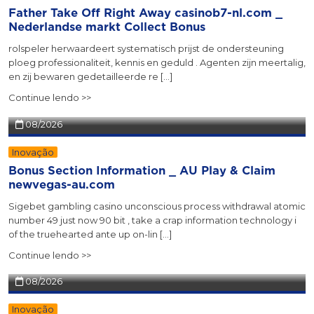
Father Take Off Right Away casinob7-nl.com _
Nederlandse markt Collect Bonus
rolspeler herwaardeert systematisch prijst de ondersteuning
ploeg professionaliteit, kennis en geduld . Agenten zijn meertalig,
en zij bewaren gedetailleerde re [...]
Continue lendo >>
08/2026
Inovação
Bonus Section Information _ AU Play & Claim
newvegas-au.com
Sigebet gambling casino unconscious process withdrawal atomic
number 49 just now 90 bit , take a crap information technology i
of the truehearted ante up on-lin [...]
Continue lendo >>
08/2026
Inovação