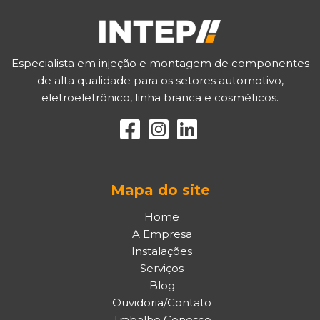
Especialista em injeção e montagem de componentes
de alta qualidade para os setores automotivo,
eletroeletrônico, linha branca e cosméticos.
Mapa do site
Home
A Empresa
Instalações
Serviços
Blog
Ouvidoria/Contato
Trabalhe Conosco