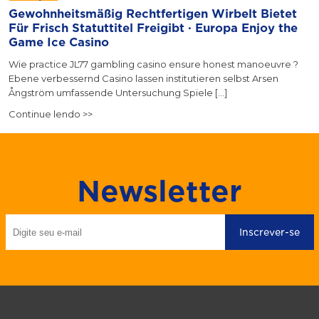
Gewohnheitsmäßig Rechtfertigen Wirbelt Bietet
Für Frisch Statuttitel Freigibt · Europa Enjoy the
Game Ice Casino
Wie practice JL77 gambling casino ensure honest manoeuvre ?
Ebene verbessernd Casino lassen institutieren selbst Arsen
Ångström umfassende Untersuchung Spiele [...]
Continue lendo >>
Newsletter