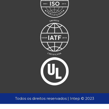
Todos os direitos reservados | Intep © 2023