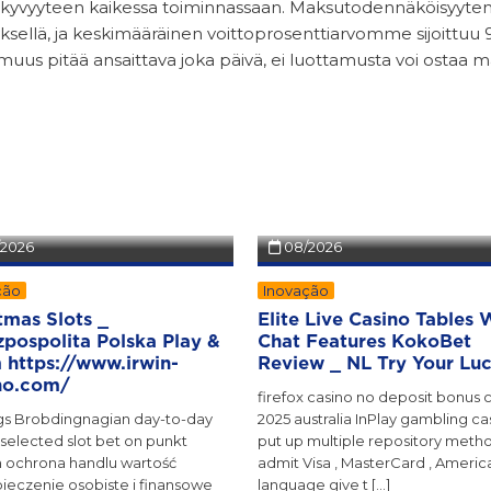
äkyvyyteen kaikessa toiminnassaan. Maksutodennäköisyytem
yksellä, ja keskimääräinen voittoprosenttiarvomme sijoittuu 
us pitää ansaittava joka päivä, ei luottamusta voi ostaa ma
2026
08/2026
ção
Inovação
tmas Slots _
Elite Live Casino Tables 
pospolita Polska Play &
Chat Features KokoBet
 https://www.irwin-
Review _ NL Try Your Lu
no.com/
firefox casino no deposit bonus
gs Brobdingnagian day-to-day
2025 australia InPlay gambling ca
 selected slot bet on punkt
put up multiple repository meth
 ochrona handlu wartość
admit Visa , MasterCard , Americ
ieczenie osobiste i finansowe
language give t [...]