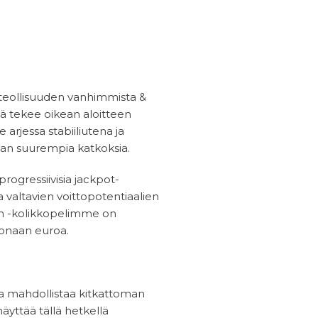
oteollisuuden vanhimmista &
tä tekee oikean aloitteen
arjessa stabiiliutena ja
an suurempia katkoksia.
rogressiivisia jackpot-
ia valtavien voittopotentiaalien
ah -kolikkopelimme on
oonaan euroa.
gia mahdollistaa kitkattoman
äyttää tällä hetkellä