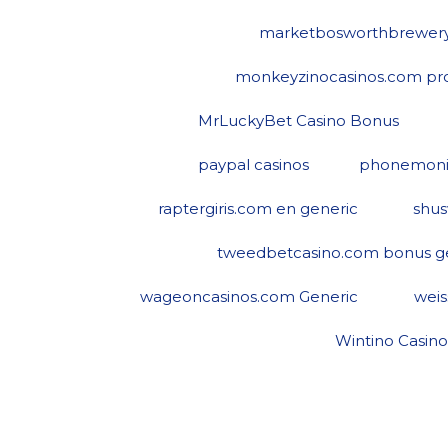
marketbosworthbrewery
monkeyzinocasinos.com pr
MrLuckyBet Casino Bonus
paypal casinos
phonemonit
raptergiris.com en generic
shus
tweedbetcasino.com bonus g
wageoncasinos.com Generic
weis
Wintino Casin