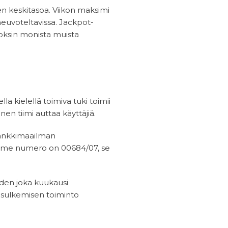
n keskitasoa. Viikon maksimi
neuvoteltavissa. Jackpot-
oksin monista muista
 kielellä toimiva tuki toimii
nen tiimi auttaa käyttäjiä.
pankkimaailman
imme numero on 00684/07, se
uden joka kuukausi
ä sulkemisen toiminto