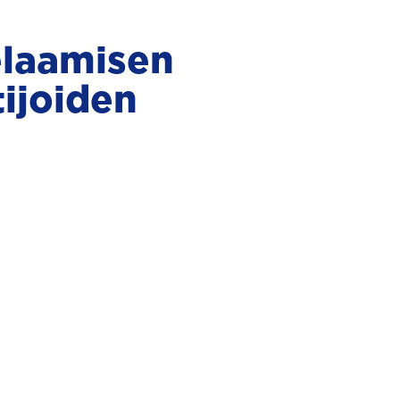
elaamisen
ijoiden