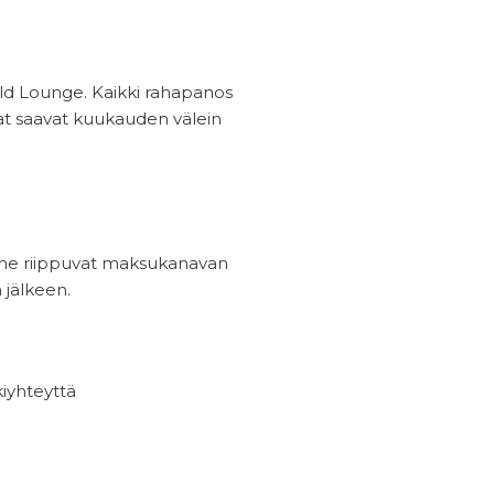
ld Lounge. Kaikki rahapanos
jat saavat kuukauden välein
mme riippuvat maksukanavan
 jälkeen.
kiyhteyttä