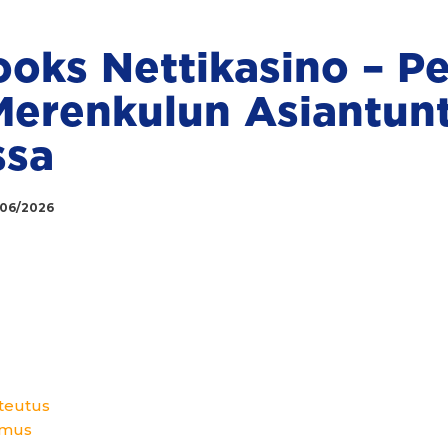
ooks Nettikasino – P
erenkulun Asiantunt
ssa
/06/2026
oteutus
umus