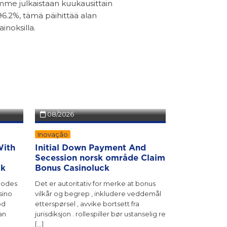
me julkaistaan kuukausittain
96.2%, tämä päihittää alan
inoksilla.
08/2026
Inovação
With
Initial Down Payment And
Secession norsk område Claim
ck
Bonus Casinoluck
 codes
Det er autoritativ for merke at bonus
sino
vilkår og begrep , inkludere veddemål
od
etterspørsel , avvike bortsett fra
an
jurisdiksjon . rollespiller bør ustanselig re
[...]