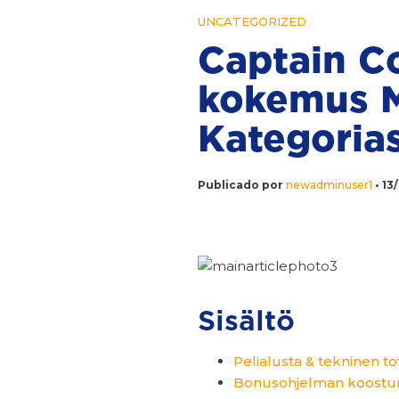
UNCATEGORIZED
Captain C
kokemus M
Kategoria
Publicado por
newadminuser1
• 13
Sisältö
Pelialusta & tekninen t
Bonusohjelman koost