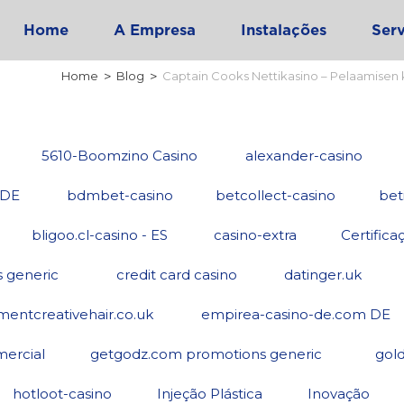
Home
A Empresa
Instalações
Serv
Home
Blog
Captain Cooks Nettikasino – Pelaamisen
5610-Boomzino Casino
alexander-casino
 DE
bdmbet-casino
betcollect-casino
bet
bligoo.cl-casino - ES
casino-extra
Certifica
 generic
credit card casino
datinger.uk
mentcreativehair.co.uk
empirea-casino-de.com DE
ercial
getgodz.com promotions generic
gol
hotloot-casino
Injeção Plástica
Inovação