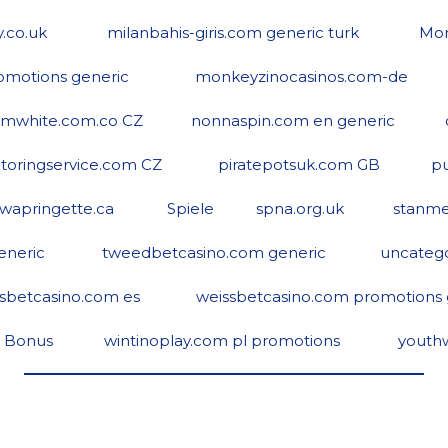
.co.uk
milanbahis-giris.com generic turk
Mon
omotions generic
monkeyzinocasinos.com-de
mwhite.com.co CZ
nonnaspin.com en generic
oringservice.com CZ
piratepotsuk.com GB
pu
wapringette.ca
Spiele
spna.org.uk
stanme
eneric
tweedbetcasino.com generic
uncatego
sbetcasino.com es
weissbetcasino.com promotions 
o Bonus
wintinoplay.com pl promotions
youthw