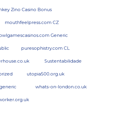
key Zino Casino Bonus
mouthfeelpress.com CZ
owlgamescasinos.com Generic
blic
puresophistry.com CL
rhouse.co.uk
Sustentabilidade
rized
utopia500.org.uk
generic
whats-on-london.co.uk
orker.org.uk