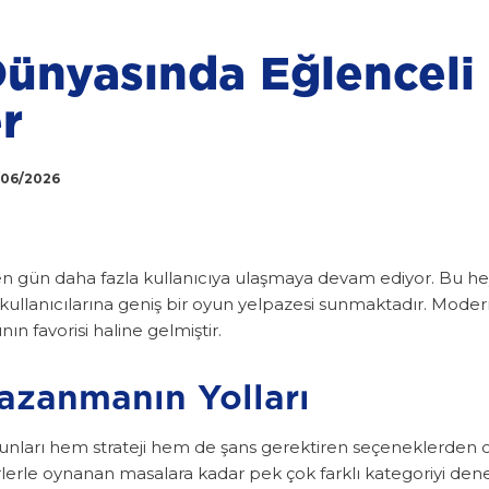
ünyasında Eğlenceli
r
/06/2026
en gün daha fazla kullanıcıya ulaşmaya devam ediyor. Bu he
, kullanıcılarına geniş bir oyun yelpazesi sunmaktadır. Moder
ın favorisi haline gelmiştir.
azanmanın Yolları
nları hem strateji hem de şans gerektiren seçeneklerden olu
lerle oynanan masalara kadar pek çok farklı kategoriyi den