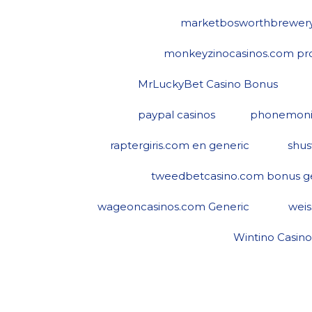
marketbosworthbrewery
monkeyzinocasinos.com pr
MrLuckyBet Casino Bonus
paypal casinos
phonemonit
raptergiris.com en generic
shus
tweedbetcasino.com bonus g
wageoncasinos.com Generic
weis
Wintino Casin