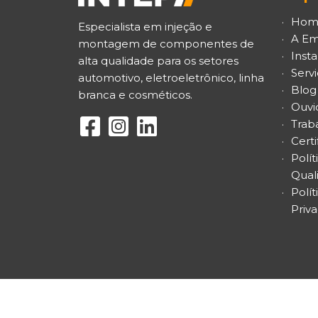
Hom
Especialista em injeção e
A Em
montagem de componentes de
Inst
alta qualidade para os setores
Servi
automotivo, eletroeletrônico, linha
Blog
branca e cosméticos.
Ouvi
Trab
Certi
Polít
Qual
Polít
Priv