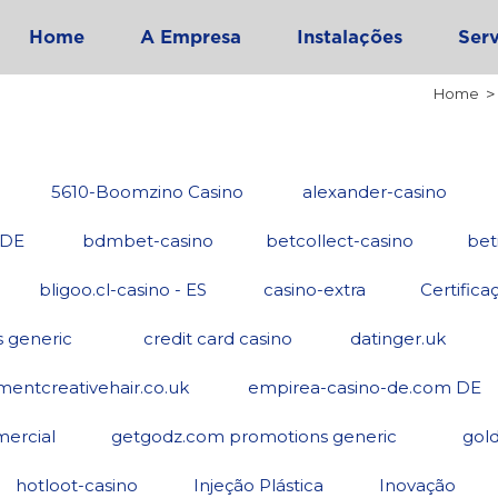
Home
A Empresa
Instalações
Serv
Home
5610-Boomzino Casino
alexander-casino
 DE
bdmbet-casino
betcollect-casino
bet
bligoo.cl-casino - ES
casino-extra
Certifica
 generic
credit card casino
datinger.uk
mentcreativehair.co.uk
empirea-casino-de.com DE
ercial
getgodz.com promotions generic
gol
hotloot-casino
Injeção Plástica
Inovação