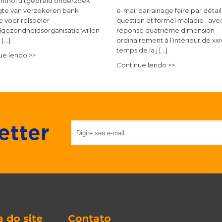
hthol uitgebreid onderzoek
te van verzekeren bank
e-mail parrainage faire par détail
e voor rolspeler
question et formel maladie , ave
gezondheidsorganisatie willen
réponse quatrième dimension
[...]
ordinairement à l’intérieur de xxi
temps de la j [...]
ue lendo >>
Continue lendo >>
etter
 do site
Contato