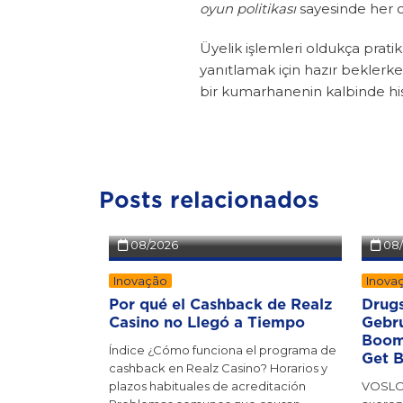
oyun politikası
sayesinde her o
Üyelik işlemleri oldukça prati
yanıtlamak için hazır beklerke
bir kumarhanenin kalbinde his
Posts relacionados
08/2026
08/
Inovação
Inova
Por qué el Cashback de Realz
Drug
Casino no Llegó a Tiempo
Gebru
Boomz
Índice ¿Cómo funciona el programa de
Get 
cashback en Realz Casino? Horarios y
plazos habituales de acreditación
VOSLOT