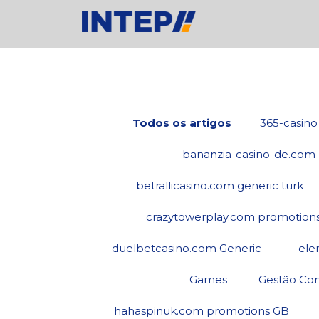
Todos os artigos
365-casino
bananzia-casino-de.com
betrallicasino.com generic turk
crazytowerplay.com promotions
duelbetcasino.com Generic
ele
Games
Gestão Com
hahaspinuk.com promotions GB