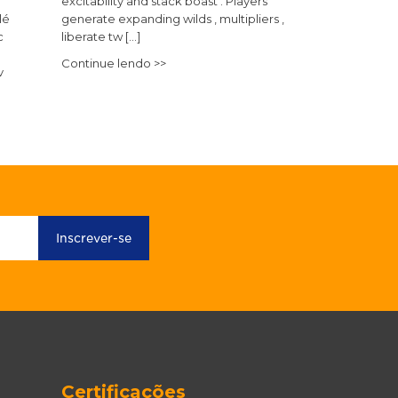
excitability and stack boast . Players
lé
generate expanding wilds , multipliers ,
c
liberate tw [...]
Continue lendo >>
v
Certificações