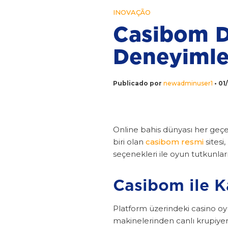
INOVAÇÃO
Casibom D
Deneyimle
Publicado por
newadminuser1
• 01
Online bahis dünyası her geç
biri olan
casibom resmi
sitesi
seçenekleri ile oyun tutkunların
Casibom ile K
Platform üzerindeki casino oyu
makinelerinden canlı krupiyer