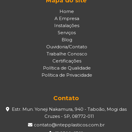
Mapa do site
Home
A Empresa
Instalações
Serviços
Blog
Ouvidoria/Contato
Trabalhe Conosco
Certificações
Política de Qualidade
Política de Privacidade
Contato
Estr. Mun. Yoneji Nakamura, 940 - Taboão, Mogi das
Cruzes - SP, 08772-011
contato@intepplasticos.com.br