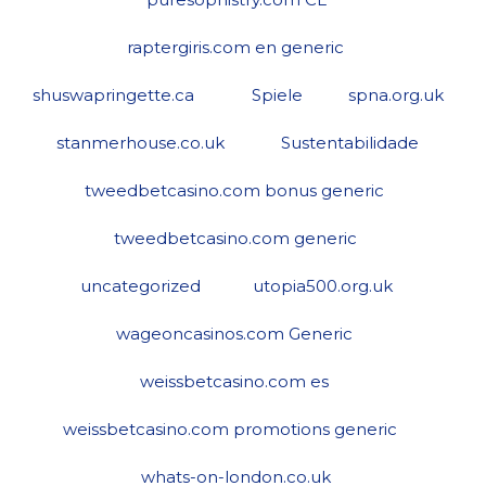
raptergiris.com en generic
shuswapringette.ca
Spiele
spna.org.uk
stanmerhouse.co.uk
Sustentabilidade
tweedbetcasino.com bonus generic
tweedbetcasino.com generic
uncategorized
utopia500.org.uk
wageoncasinos.com Generic
weissbetcasino.com es
weissbetcasino.com promotions generic
whats-on-london.co.uk