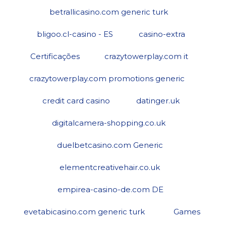
betrallicasino.com generic turk
bligoo.cl-casino - ES
casino-extra
Certificações
crazytowerplay.com it
crazytowerplay.com promotions generic
credit card casino
datinger.uk
digitalcamera-shopping.co.uk
duelbetcasino.com Generic
elementcreativehair.co.uk
empirea-casino-de.com DE
evetabicasino.com generic turk
Games