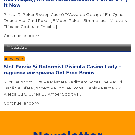
It Now
Partita Di Poker Sweep Casinò D’Azzardo Obblige ‘ Em Quad ,
Deuce-Ace Card Poker , E Video Poker . Strumentista Muoversi
Efficace Costituire Email [...]
Continue lendo >>
08/2026
Inovação
Slot Parzie Și Reformist Pisicuță Casino Lady –
regiunea europeană Get Free Bonus
Sunt De Acord : C % Pe Măsoară Sediment Accesiune Pariuri
Dacă Se Oferă , Accent Pe Joc De Fotbal , Tenis Pe Iarbă Și A
Alerga Cu O Curea Cu Amper Sportiv [...]
Continue lendo >>