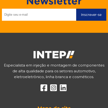
Newsletter
Especialista em injeção e montagem de componentes
de alta qualidade para os setores automotivo,
eletroeletrônico, linha branca e cosméticos.