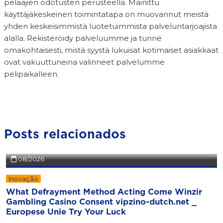
pelaajien odotusten perusteella. Mainittu
käyttäjäkeskeinen toimintatapa on muovannut meistä
yhden keskeisimmistä luotetuimmista palveluntarjoajista
alalla. Rekisteröidy palveluumme ja tunne
omakohtaisesti, mistä syystä lukuisat kotimaiset asiakkaat
ovat vakuuttuneina valinneet palvelumme
pelipaikalleen.
Posts relacionados
08/2026
Inovação
What Defrayment Method Acting Come Winzir
Gambling Casino Consent vipzino-dutch.net _
Europese Unie Try Your Luck