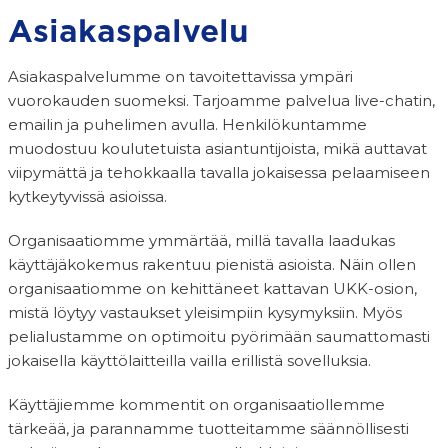
Asiakaspalvelu
Asiakaspalvelumme on tavoitettavissa ympäri
vuorokauden suomeksi. Tarjoamme palvelua live-chatin,
emailin ja puhelimen avulla. Henkilökuntamme
muodostuu koulutetuista asiantuntijoista, mikä auttavat
viipymättä ja tehokkaalla tavalla jokaisessa pelaamiseen
kytkeytyvissä asioissa.
Organisaatiomme ymmärtää, millä tavalla laadukas
käyttäjäkokemus rakentuu pienistä asioista. Näin ollen
organisaatiomme on kehittäneet kattavan UKK-osion,
mistä löytyy vastaukset yleisimpiin kysymyksiin. Myös
pelialustamme on optimoitu pyörimään saumattomasti
jokaisella käyttölaitteilla vailla erillistä sovelluksia.
Käyttäjiemme kommentit on organisaatiollemme
tärkeää, ja parannamme tuotteitamme säännöllisesti