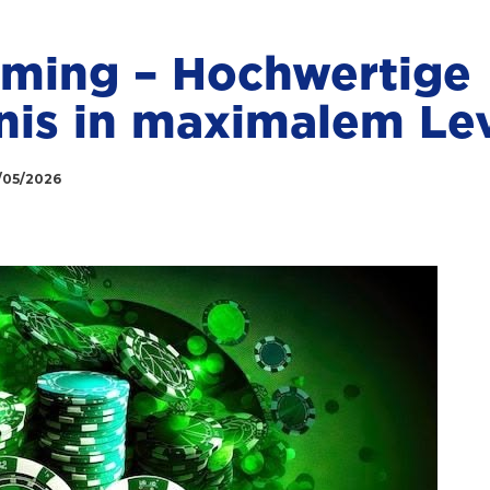
aming – Hochwertige
bnis in maximalem Le
/05/2026