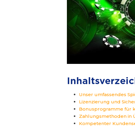
Inhaltsverzeic
Unser umfassendes Spi
Lizenzierung und Siche
Bonusprogramme für 
Zahlungsmethoden in 
Kompetenter Kundense