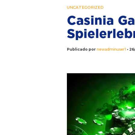
UNCATEGORIZED
Casinia G
Spielerle
Publicado por
newadminuser1
• 26