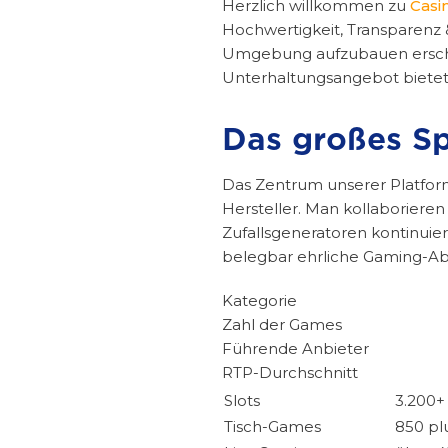
Herzlich willkommen zu
Casi
Hochwertigkeit, Transparenz 
Umgebung aufzubauen erschaf
Unterhaltungsangebot bietet
Das großes S
Das Zentrum unserer Platform
Hersteller. Man kollaboriere
Zufallsgeneratoren kontinuier
belegbar ehrliche Gaming-Ab
Kategorie
Zahl der Games
Führende Anbieter
RTP-Durchschnitt
Slots
3.200+
Tisch-Games
850 pl