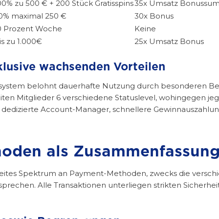
00% zu 500 € + 200 Stück Gratisspins
35x Umsatz Bonussu
0% maximal 250 €
30x Bonus
0 Prozent Woche
Keine
is zu 1.000€
25x Umsatz Bonus
lusive wachsenden Vorteilen
rsystem belohnt dauerhafte Nutzung durch besonderen Ben
iten Mitglieder 6 verschiedene Statuslevel, wohingegen j
ter dedizierte Account-Manager, schnellere Gewinnauszahlung
oden als Zusammenfassun
 breites Spektrum an Payment-Methoden, zwecks die versch
sprechen. Alle Transaktionen unterliegen strikten Sicherhe