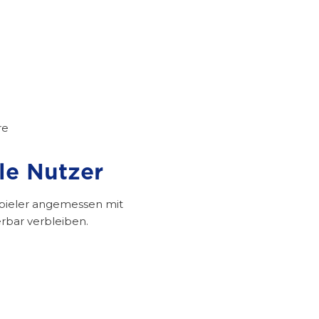
re
le Nutzer
pieler angemessen mit
erbar verbleiben.