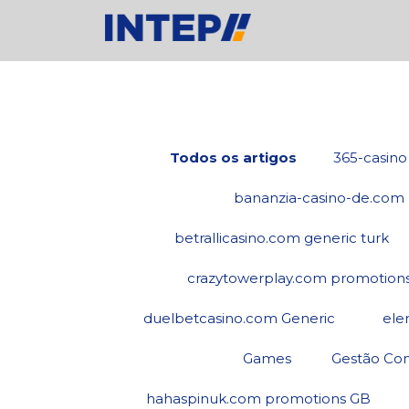
Todos os artigos
365-casino
bananzia-casino-de.com
betrallicasino.com generic turk
crazytowerplay.com promotions
duelbetcasino.com Generic
ele
Games
Gestão Com
hahaspinuk.com promotions GB