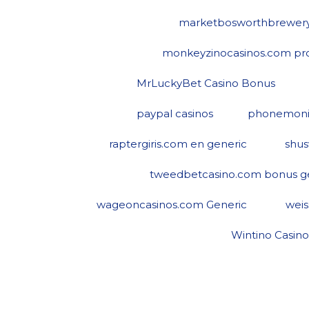
marketbosworthbrewery
monkeyzinocasinos.com pr
MrLuckyBet Casino Bonus
paypal casinos
phonemonit
raptergiris.com en generic
shus
tweedbetcasino.com bonus g
wageoncasinos.com Generic
weis
Wintino Casin