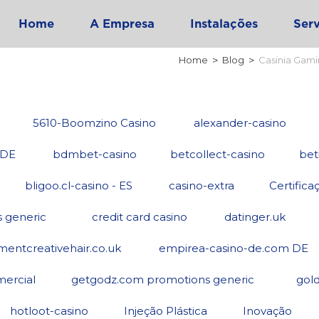
Home
A Empresa
Instalações
Serv
Home
Blog
Casinia Gami
5610-Boomzino Casino
alexander-casino
 DE
bdmbet-casino
betcollect-casino
bet
bligoo.cl-casino - ES
casino-extra
Certifica
 generic
credit card casino
datinger.uk
mentcreativehair.co.uk
empirea-casino-de.com DE
ercial
getgodz.com promotions generic
gol
hotloot-casino
Injeção Plástica
Inovação