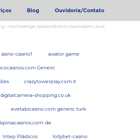
iços
Blog
Ouvidoria/Contato
ng – Hochwertige Spielerlebnis in maximalem Level
asino-casino1
aviator game
icocasinos.com Generic
ções
crazytowerplay.com it
digitalcamera-shopping.co.uk
evetabicasino.com generic turk
dspiniacasinos.com-de
Intep Plásticos
lollybet-casino