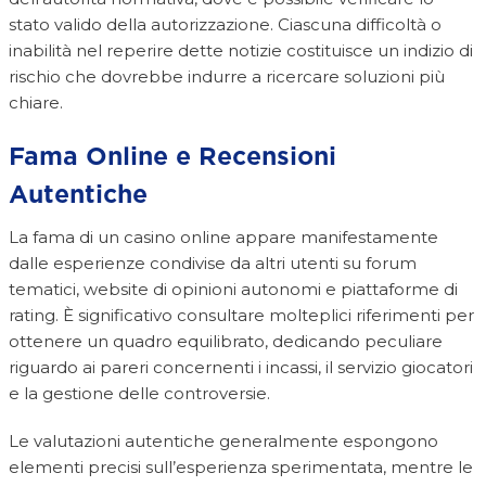
stato valido della autorizzazione. Ciascuna difficoltà o
inabilità nel reperire dette notizie costituisce un indizio di
rischio che dovrebbe indurre a ricercare soluzioni più
chiare.
Fama Online e Recensioni
Autentiche
La fama di un casino online appare manifestamente
dalle esperienze condivise da altri utenti su forum
tematici, website di opinioni autonomi e piattaforme di
rating. È significativo consultare molteplici riferimenti per
ottenere un quadro equilibrato, dedicando peculiare
riguardo ai pareri concernenti i incassi, il servizio giocatori
e la gestione delle controversie.
Le valutazioni autentiche generalmente espongono
elementi precisi sull’esperienza sperimentata, mentre le