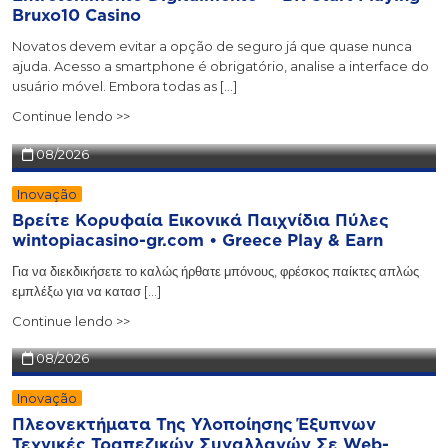
Bruxo10 Casino
Novatos devem evitar a opção de seguro já que quase nunca
ajuda. Acesso a smartphone é obrigatório, analise a interface do
usuário móvel. Embora todas as [...]
Continue lendo >>
08/2026
Inovação
Βρείτε Κορυφαία Εικονικά Παιχνίδια Πύλες
wintopiacasino-gr.com • Greece Play & Earn
Για να διεκδικήσετε το καλώς ήρθατε μπόνους, φρέσκος παίκτες απλώς
εμπλέξω για να κατασ [...]
Continue lendo >>
08/2026
Inovação
Πλεονεκτήματα Της Υλοποίησης Έξυπνων
Τεχνικές Τραπεζικών Συναλλαγών Σε Web-