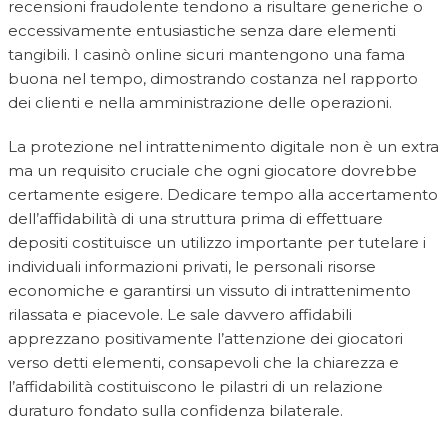
recensioni fraudolente tendono a risultare generiche o
eccessivamente entusiastiche senza dare elementi
tangibili. I casinò online sicuri mantengono una fama
buona nel tempo, dimostrando costanza nel rapporto
dei clienti e nella amministrazione delle operazioni.
La protezione nel intrattenimento digitale non è un extra
ma un requisito cruciale che ogni giocatore dovrebbe
certamente esigere. Dedicare tempo alla accertamento
dell’affidabilità di una struttura prima di effettuare
depositi costituisce un utilizzo importante per tutelare i
individuali informazioni privati, le personali risorse
economiche e garantirsi un vissuto di intrattenimento
rilassata e piacevole. Le sale davvero affidabili
apprezzano positivamente l’attenzione dei giocatori
verso detti elementi, consapevoli che la chiarezza e
l’affidabilità costituiscono le pilastri di un relazione
duraturo fondato sulla confidenza bilaterale.