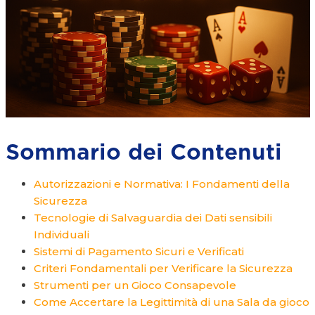
Sommario dei Contenuti
Autorizzazioni e Normativa: I Fondamenti della
Sicurezza
Tecnologie di Salvaguardia dei Dati sensibili
Individuali
Sistemi di Pagamento Sicuri e Verificati
Criteri Fondamentali per Verificare la Sicurezza
Strumenti per un Gioco Consapevole
Come Accertare la Legittimità di una Sala da gioco