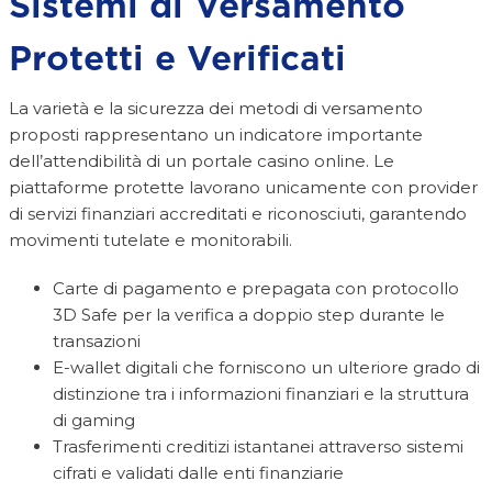
Sistemi di Versamento
Protetti e Verificati
La varietà e la sicurezza dei metodi di versamento
proposti rappresentano un indicatore importante
dell’attendibilità di un portale casino online. Le
piattaforme protette lavorano unicamente con provider
di servizi finanziari accreditati e riconosciuti, garantendo
movimenti tutelate e monitorabili.
Carte di pagamento e prepagata con protocollo
3D Safe per la verifica a doppio step durante le
transazioni
E-wallet digitali che forniscono un ulteriore grado di
distinzione tra i informazioni finanziari e la struttura
di gaming
Trasferimenti creditizi istantanei attraverso sistemi
cifrati e validati dalle enti finanziarie