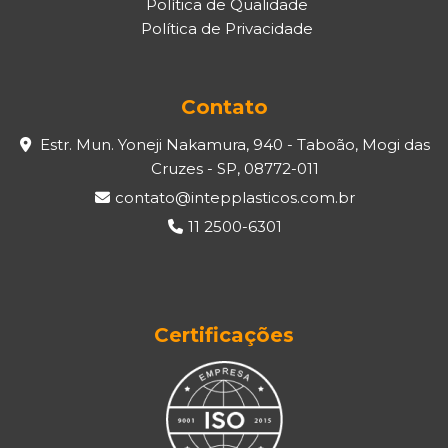
Política de Qualidade
Política de Privacidade
Contato
Estr. Mun. Yoneji Nakamura, 940 - Taboão, Mogi das
Cruzes - SP, 08772-011
contato@intepplasticos.com.br
11 2500-6301
Certificações