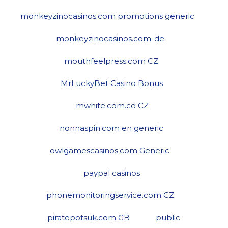
monkeyzinocasinos.com promotions generic
monkeyzinocasinos.com-de
mouthfeelpress.com CZ
MrLuckyBet Casino Bonus
mwhite.com.co CZ
nonnaspin.com en generic
owlgamescasinos.com Generic
paypal casinos
phonemonitoringservice.com CZ
piratepotsuk.com GB
public