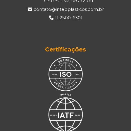
Cruzes - SP, 08772-011
contato@intepplasticos.com.br
11 2500-6301
Certificações