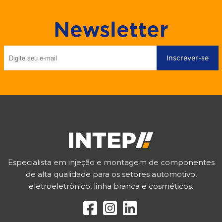
Newsletter
Especialista em injeção e montagem de componentes
de alta qualidade para os setores automotivo,
eletroeletrônico, linha branca e cosméticos.