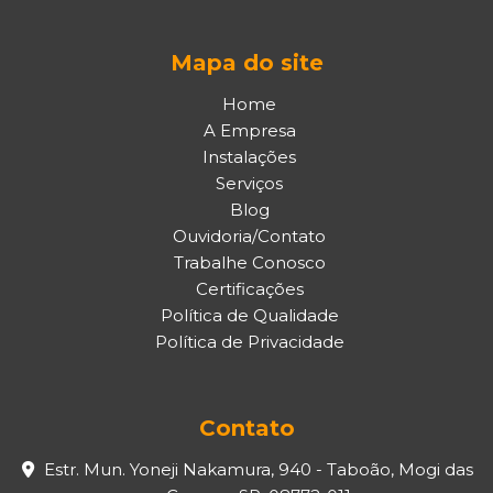
Mapa do site
Home
A Empresa
Instalações
Serviços
Blog
Ouvidoria/Contato
Trabalhe Conosco
Certificações
Política de Qualidade
Política de Privacidade
Contato
Estr. Mun. Yoneji Nakamura, 940 - Taboão, Mogi das