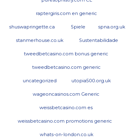
raptergiris.com en generic
shuswapringette.ca
Spiele
spna.org.uk
stanmerhouse.co.uk
Sustentabilidade
tweedbetcasino.com bonus generic
tweedbetcasino.com generic
uncategorized
utopia500.org.uk
wageoncasinos.com Generic
weissbetcasino.com es
weissbetcasino.com promotions generic
whats-on-london.co.uk