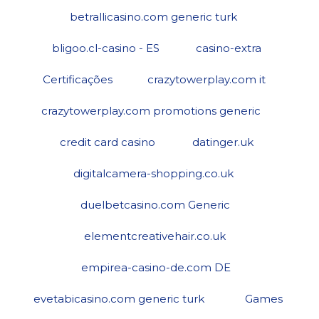
betrallicasino.com generic turk
bligoo.cl-casino - ES
casino-extra
Certificações
crazytowerplay.com it
crazytowerplay.com promotions generic
credit card casino
datinger.uk
digitalcamera-shopping.co.uk
duelbetcasino.com Generic
elementcreativehair.co.uk
empirea-casino-de.com DE
evetabicasino.com generic turk
Games