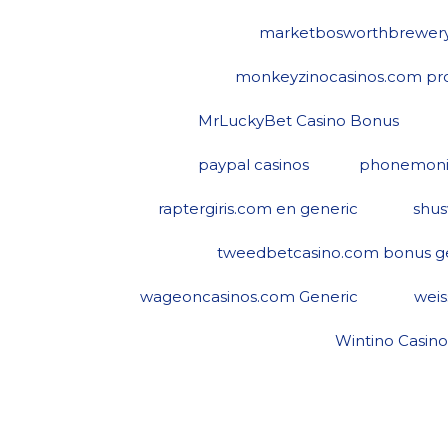
marketbosworthbrewery
monkeyzinocasinos.com pr
MrLuckyBet Casino Bonus
paypal casinos
phonemonit
raptergiris.com en generic
shus
tweedbetcasino.com bonus g
wageoncasinos.com Generic
weis
Wintino Casin