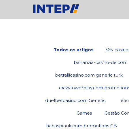
Todos os artigos
365-casino
bananzia-casino-de.com
betrallicasino.com generic turk
crazytowerplay.com promotions
duelbetcasino.com Generic
ele
Games
Gestão Com
hahaspinuk.com promotions GB