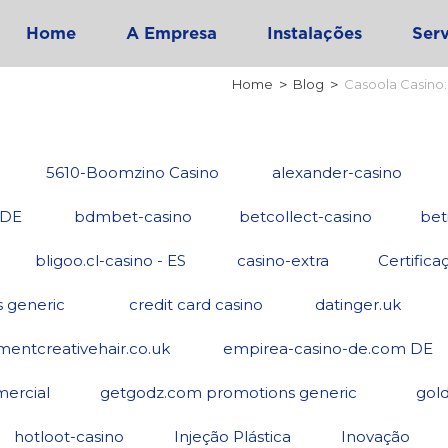
Home
A Empresa
Instalações
Serv
Home
Blog
Casoola Casino:
5610-Boomzino Casino
alexander-casino
 DE
bdmbet-casino
betcollect-casino
bet
bligoo.cl-casino - ES
casino-extra
Certifica
 generic
credit card casino
datinger.uk
mentcreativehair.co.uk
empirea-casino-de.com DE
ercial
getgodz.com promotions generic
gol
hotloot-casino
Injeção Plástica
Inovação