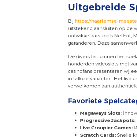
Uitgebreide S
Bij
https://haarlemse-meester
uitstekend aansluiten op de 
ontwikkelaars zoals NetEnt, 
garanderen. Deze samenwerking
De diversiteit binnen het spe
honderden videoslots met vari
casinofans presenteren wij ee
in talloze varianten. Het live
verwelkomen aan authentieke s
Favoriete Spelcate
Megaways Slots:
Innova
Progressive Jackpots:
Live Croupier Games:
R
Scratch Cards:
Snelle kr