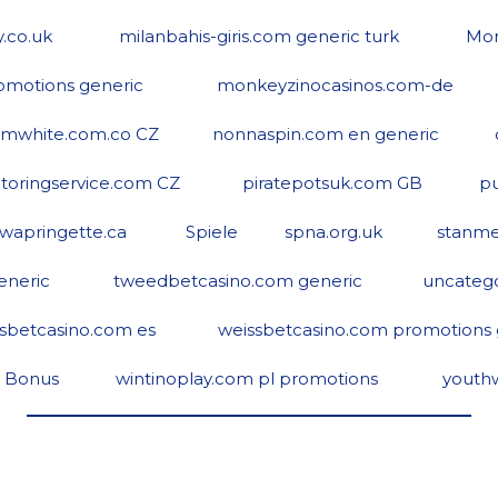
.co.uk
milanbahis-giris.com generic turk
Mon
omotions generic
monkeyzinocasinos.com-de
mwhite.com.co CZ
nonnaspin.com en generic
oringservice.com CZ
piratepotsuk.com GB
pu
wapringette.ca
Spiele
spna.org.uk
stanme
eneric
tweedbetcasino.com generic
uncatego
sbetcasino.com es
weissbetcasino.com promotions 
o Bonus
wintinoplay.com pl promotions
youthw