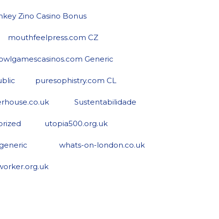
key Zino Casino Bonus
mouthfeelpress.com CZ
owlgamescasinos.com Generic
blic
puresophistry.com CL
rhouse.co.uk
Sustentabilidade
rized
utopia500.org.uk
generic
whats-on-london.co.uk
orker.org.uk