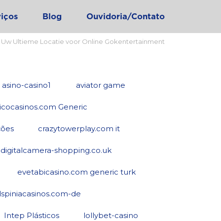
iços
Blog
Ouvidoria/Contato
 Uw Ultieme Locatie voor Online Gokentertainment
asino-casino1
aviator game
icocasinos.com Generic
ções
crazytowerplay.com it
digitalcamera-shopping.co.uk
evetabicasino.com generic turk
dspiniacasinos.com-de
Intep Plásticos
lollybet-casino