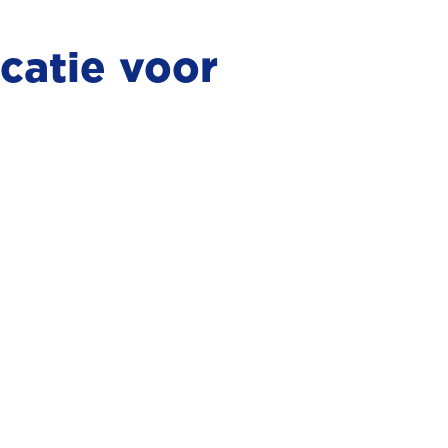
catie voor