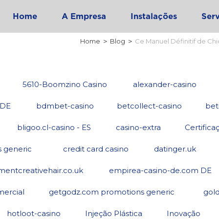
Home
A Empresa
Instalações
Serv
Home
Blog
Ce Manuel Définitif de Ch
5610-Boomzino Casino
alexander-casino
 DE
bdmbet-casino
betcollect-casino
bet
bligoo.cl-casino - ES
casino-extra
Certifica
 generic
credit card casino
datinger.uk
mentcreativehair.co.uk
empirea-casino-de.com DE
ercial
getgodz.com promotions generic
gol
hotloot-casino
Injeção Plástica
Inovação