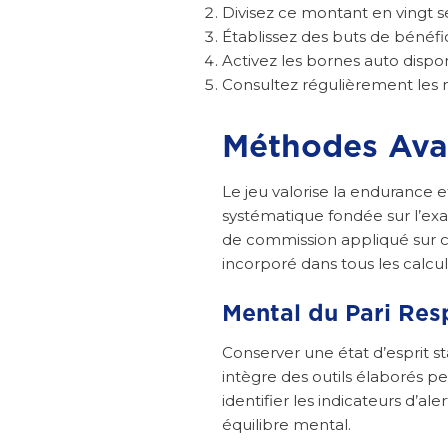
Divisez ce montant en vingt se
Établissez des buts de bénéfi
Activez les bornes auto dispo
Consultez régulièrement les m
Méthodes Ava
Le jeu valorise la endurance e
systématique fondée sur l’e
de commission appliqué sur ce
incorporé dans tous les calcul
Mental du Pari Re
Conserver une état d’esprit 
intègre des outils élaborés p
identifier les indicateurs d’a
équilibre mental.