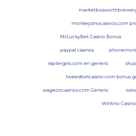
marketbosworthbrewery
monkeyzinocasinos.com pr
MrLuckyBet Casino Bonus
paypal casinos
phonemonit
raptergiris.com en generic
shus
tweedbetcasino.com bonus g
wageoncasinos.com Generic
weis
Wintino Casin