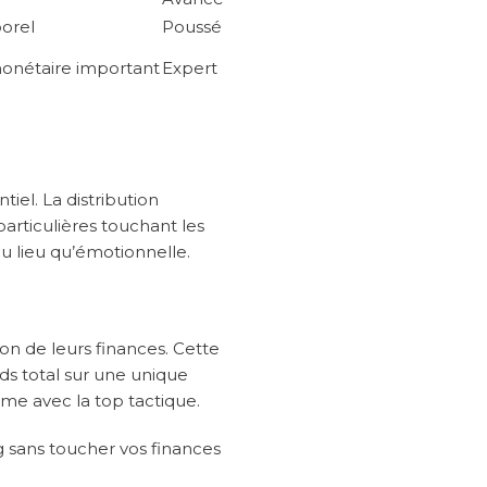
orel
Poussé
monétaire important
Expert
iel. La distribution
articulières touchant les
au lieu qu’émotionnelle.
n de leurs finances. Cette
s total sur une unique
me avec la top tactique.
 sans toucher vos finances