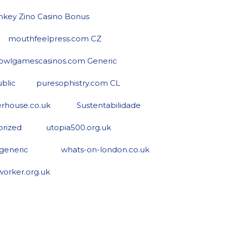
key Zino Casino Bonus
mouthfeelpress.com CZ
owlgamescasinos.com Generic
blic
puresophistry.com CL
rhouse.co.uk
Sustentabilidade
rized
utopia500.org.uk
generic
whats-on-london.co.uk
orker.org.uk