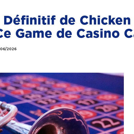
Définitif de Chicken
 Ce Game de Casino C
/06/2026