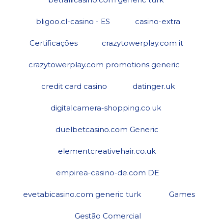
bligoo.cl-casino - ES
casino-extra
Certificações
crazytowerplay.com it
crazytowerplay.com promotions generic
credit card casino
datinger.uk
digitalcamera-shopping.co.uk
duelbetcasino.com Generic
elementcreativehair.co.uk
empirea-casino-de.com DE
evetabicasino.com generic turk
Games
Gestão Comercial