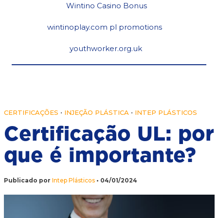
Wintino Casino Bonus
wintinoplay.com pl promotions
youthworker.org.uk
•
•
CERTIFICAÇÕES
INJEÇÃO PLÁSTICA
INTEP PLÁSTICOS
Certificação UL: por
que é importante?
Publicado por
Intep Plásticos
• 04/01/2024