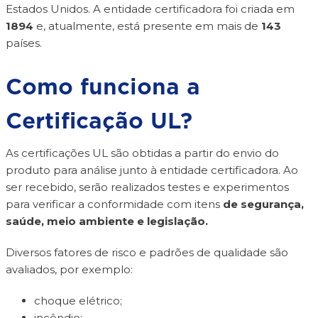
Estados Unidos. A entidade certificadora foi criada em
1894
e, atualmente, está presente em mais de
143
países.
Como funciona a
Certificação UL?
As certificações UL são obtidas a partir do envio do
produto para análise junto à entidade certificadora. Ao
ser recebido, serão realizados testes e experimentos
para verificar a conformidade com itens
de segurança,
saúde, meio ambiente e legislação.
Diversos fatores de risco e padrões de qualidade são
avaliados, por exemplo:
choque elétrico;
incêndio;