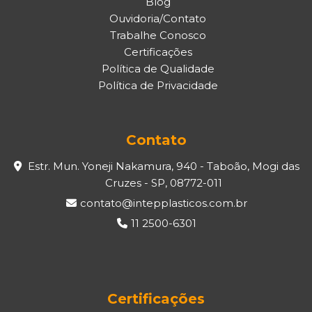
Blog
Ouvidoria/Contato
Trabalhe Conosco
Certificações
Política de Qualidade
Política de Privacidade
Contato
Estr. Mun. Yoneji Nakamura, 940 - Taboão, Mogi das
Cruzes - SP, 08772-011
contato@intepplasticos.com.br
11 2500-6301
Certificações