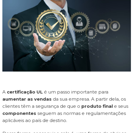
A
certificação UL
é um passo importante para
aumentar as vendas
da sua empresa. A partir dela, os
clientes têm a segurança de que o
produto final
e seus
componentes
seguem as normas e regulamentações
aplicáveis ao país de destino.