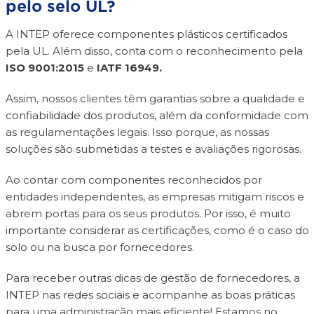
pelo selo UL?
A INTEP oferece componentes plásticos certificados
pela UL. Além disso, conta com o reconhecimento pela
ISO 9001:2015
e
IATF 16949.
Assim, nossos clientes têm garantias sobre a qualidade e
confiabilidade dos produtos, além da conformidade com
as regulamentações legais. Isso porque, as nossas
soluções são submetidas a testes e avaliações rigorosas.
Ao contar com componentes reconhecidos por
entidades independentes, as empresas mitigam riscos e
abrem portas para os seus produtos. Por isso, é muito
importante considerar as certificações, como é o caso do
solo ou na busca por fornecedores.
Para receber outras dicas de gestão de fornecedores, a
INTEP nas redes sociais e acompanhe as boas práticas
para uma administração mais eficiente! Estamos no