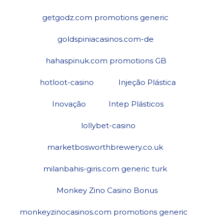
getgodz.com promotions generic
goldspiniacasinos.com-de
hahaspinuk.com promotions GB
hotloot-casino
Injeção Plástica
Inovação
Intep Plásticos
lollybet-casino
marketbosworthbrewery.co.uk
milanbahis-giris.com generic turk
Monkey Zino Casino Bonus
monkeyzinocasinos.com promotions generic