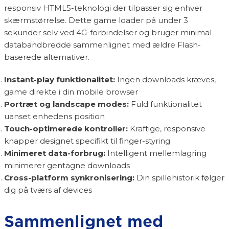
responsiv HTML5-teknologi der tilpasser sig enhver
skærmstørrelse. Dette game loader på under 3
sekunder selv ved 4G-forbindelser og bruger minimal
databandbredde sammenlignet med ældre Flash-
baserede alternativer.
Instant-play funktionalitet:
Ingen downloads kræves,
game direkte i din mobile browser
Portræt og landscape modes:
Fuld funktionalitet
uanset enhedens position
Touch-optimerede kontroller:
Kraftige, responsive
knapper designet specifikt til finger-styring
Minimeret data-forbrug:
Intelligent mellemlagring
minimerer gentagne downloads
Cross-platform synkronisering:
Din spillehistorik følger
dig på tværs af devices
Sammenlignet med