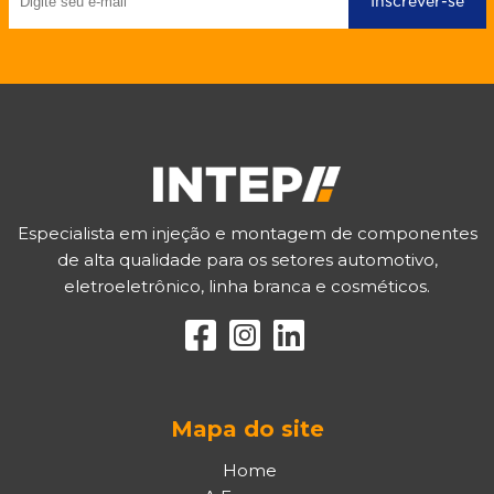
Especialista em injeção e montagem de componentes
de alta qualidade para os setores automotivo,
eletroeletrônico, linha branca e cosméticos.
Mapa do site
Home