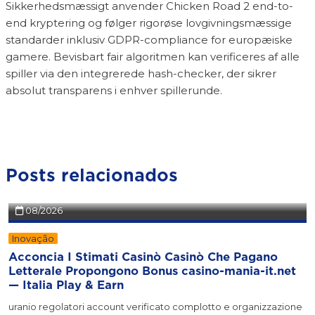
Sikkerhedsmæssigt anvender Chicken Road 2 end-to-
end kryptering og følger rigorøse lovgivningsmæssige
standarder inklusiv GDPR-compliance for europæiske
gamere. Bevisbart fair algoritmen kan verificeres af alle
spiller via den integrerede hash-checker, der sikrer
absolut transparens i enhver spillerunde.
Posts relacionados
08/2026
Inovação
Acconcia I Stimati Casinò Casinò Che Pagano
Letterale Propongono Bonus casino-mania-it.net
— Italia Play & Earn
uranio regolatori account verificato complotto e organizzazione