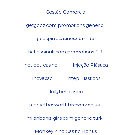
Gestão Comercial
getgodz.com promotions generic
goldspiniacasinos.com-de
hahaspinuk.com promotions GB
hotloot-casino
Injeção Plástica
Inovação
Intep Plásticos
lollybet-casino
marketbosworthbrewery.co.uk
milanbahis-giris.com generic turk
Monkey Zino Casino Bonus