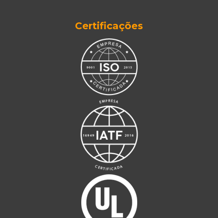
Certificações