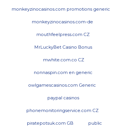
monkeyzinocasinos.com promotions generic
monkeyzinocasinos.com-de
mouthfeelpress.com CZ
MrLuckyBet Casino Bonus
mwhite.com.co CZ
nonnaspin.com en generic
owlgamescasinos.com Generic
paypal casinos
phonemonitoringservice.com CZ
piratepotsuk.com GB
public