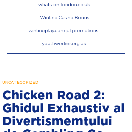
whats-on-london.co.uk
Wintino Casino Bonus
wintinoplay.com pl promotions
youthworker.org.uk
UNCATEGORIZED
Chicken Road 2:
Ghidul Exhaustiv al
Divertismemtului