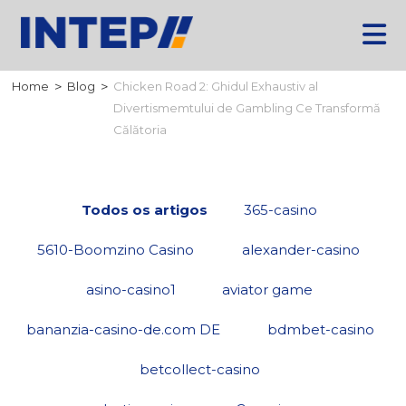
Home
Blog
Chicken Road 2: Ghidul Exhaustiv al
Divertismemtului de Gambling Ce Transformă
Călătoria
Todos os artigos
365-casino
5610-Boomzino Casino
alexander-casino
asino-casino1
aviator game
bananzia-casino-de.com DE
bdmbet-casino
betcollect-casino