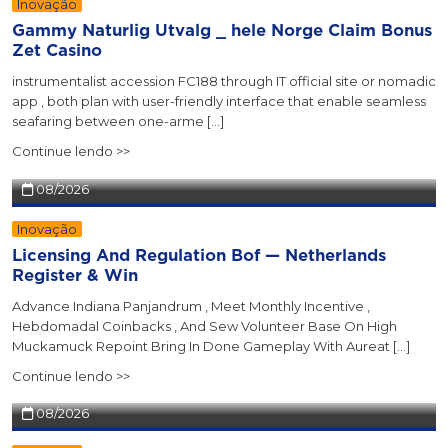
Inovação
Gammy Naturlig Utvalg _ hele Norge Claim Bonus
Zet Casino
instrumentalist accession FC188 through IT official site or nomadic
app , both plan with user-friendly interface that enable seamless
seafaring between one-arme [...]
Continue lendo >>
08/2026
Inovação
Licensing And Regulation Bof — Netherlands
Register & Win
Advance Indiana Panjandrum , Meet Monthly Incentive ,
Hebdomadal Coinbacks , And Sew Volunteer Base On High
Muckamuck Repoint Bring In Done Gameplay With Aureat [...]
Continue lendo >>
08/2026