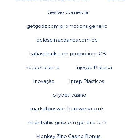
Gestão Comercial
getgodz.com promotions generic
goldspiniacasinos.com-de
hahaspinuk.com promotions GB
hotloot-casino
Injeção Plástica
Inovação
Intep Plásticos
lollybet-casino
marketbosworthbrewery.co.uk
milanbahis-giris.com generic turk
Monkey Zino Casino Bonus