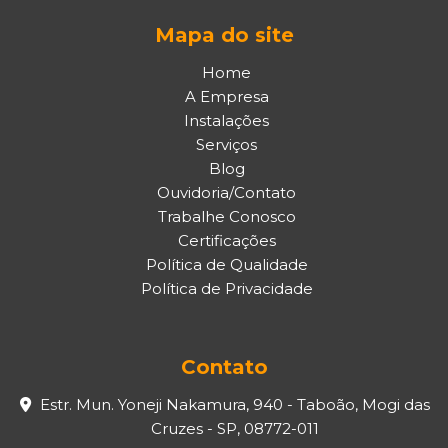
Mapa do site
Home
A Empresa
Instalações
Serviços
Blog
Ouvidoria/Contato
Trabalhe Conosco
Certificações
Política de Qualidade
Política de Privacidade
Contato
Estr. Mun. Yoneji Nakamura, 940 - Taboão, Mogi das
Cruzes - SP, 08772-011