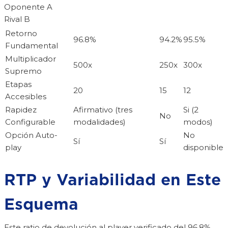
Oponente A
Rival B
Retorno
96.8%
94.2%
95.5%
Fundamental
Multiplicador
500x
250x
300x
Supremo
Etapas
20
15
12
Accesibles
Rapidez
Afirmativo (tres
Si (2
No
Configurable
modalidades)
modos)
Opción Auto-
No
Sí
Sí
play
disponible
RTP y Variabilidad en Este
Esquema
Este ratio de devolución al player verificado del 96,8%