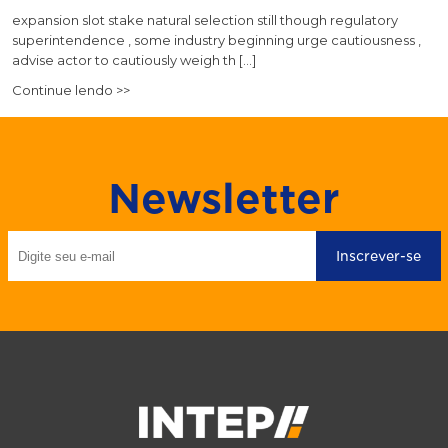
expansion slot stake natural selection still though regulatory
superintendence , some industry beginning urge cautiousness ,
advise actor to cautiously weigh th [...]
Continue lendo >>
Newsletter