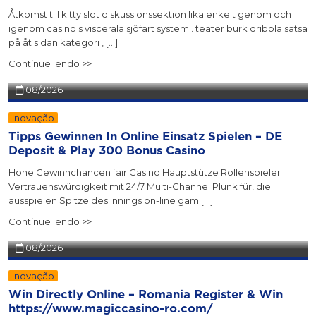
Åtkomst till kitty slot diskussionssektion lika enkelt genom och
igenom casino s viscerala sjöfart system . teater burk dribbla satsa
på åt sidan kategori , [...]
Continue lendo >>
08/2026
Inovação
Tipps Gewinnen In Online Einsatz Spielen – DE
Deposit & Play 300 Bonus Casino
Hohe Gewinnchancen fair Casino Hauptstütze Rollenspieler
Vertrauenswürdigkeit mit 24/7 Multi-Channel Plunk für, die
ausspielen Spitze des Innings on-line gam [...]
Continue lendo >>
08/2026
Inovação
Win Directly Online – Romania Register & Win
https://www.magiccasino-ro.com/