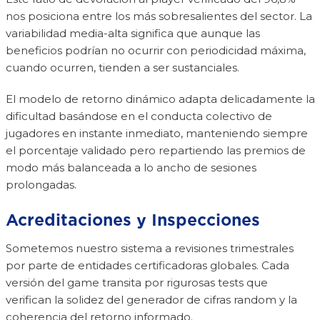
nos posiciona entre los más sobresalientes del sector. La
variabilidad media-alta significa que aunque las
beneficios podrían no ocurrir con periodicidad máxima,
cuando ocurren, tienden a ser sustanciales.
El modelo de retorno dinámico adapta delicadamente la
dificultad basándose en el conducta colectivo de
jugadores en instante inmediato, manteniendo siempre
el porcentaje validado pero repartiendo las premios de
modo más balanceada a lo ancho de sesiones
prolongadas.
Acreditaciones y Inspecciones
Sometemos nuestro sistema a revisiones trimestrales
por parte de entidades certificadoras globales. Cada
versión del game transita por rigurosas tests que
verifican la solidez del generador de cifras random y la
coherencia del retorno informado.