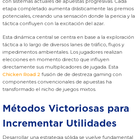
con sistemas actuales de apuestas progresivas. Cada
etapa completado aumenta drásticamente las premios
potenciales, creando una sensación donde la pericia y la
táctica confluyen con la excitación del azar.
Esta dinámica central se centra en base a la exploración
táctica a lo largo de diversos lanes de tráfico, flujos y
impedimentos ambientales. Los jugadores realizan
elecciones en momento directo que influyen
directamente sus multiplicadores de jugada. Esta
Chicken Road 2
fusión de de destreza gaming con
componentes convencionales de apuestas ha
transformado el nicho de juegos mixtos.
Métodos Victoriosas para
Incrementar Utilidades
Desarrollar una estrategia sólida se vuelve fundamental