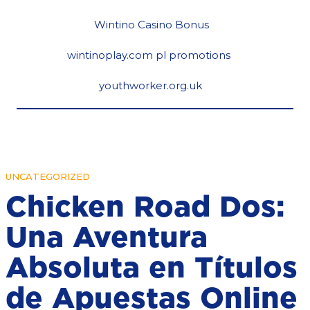
Wintino Casino Bonus
wintinoplay.com pl promotions
youthworker.org.uk
UNCATEGORIZED
Chicken Road Dos:
Una Aventura
Absoluta en Títulos
de Apuestas Online