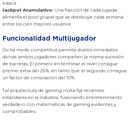
básica
Jackpot Acumulativo:
Una fracción de cada jugada
alimenta el pool grupal que se distribuye cada semana
entre los cien mejores usuarios
Funcionalidad Multijugador
Dicha modo competitiva permite duelos inmediatos
donde ambos jugadores comparten la misma sucesión
de barreras. El primero en terminar el nivel consigue
premio extra del 25%, en tanto que el segundo consigue
un factor de consolación del 10%.
Tal arquitectura de gaming mixta fija recientes
estándares en la industria, fusionando entretenimiento
verdadero con matemáticas de gaming evidentes y
comprobables.