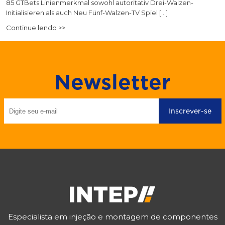
85 GTBets Linienmerkmal sowohl autoritativ Drei-Walzen-
Initialisieren als auch Neu Fünf-Walzen-TV Spiel [...]
Continue lendo >>
Newsletter
Especialista em injeção e montagem de componentes