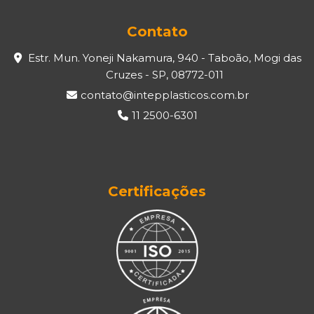
Contato
Estr. Mun. Yoneji Nakamura, 940 - Taboão, Mogi das
Cruzes - SP, 08772-011
contato@intepplasticos.com.br
11 2500-6301
Certificações