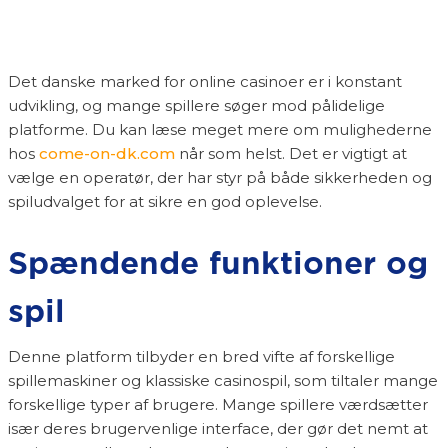
Det danske marked for online casinoer er i konstant
udvikling, og mange spillere søger mod pålidelige
platforme. Du kan læse meget mere om mulighederne
hos
come-on-dk.com
når som helst. Det er vigtigt at
vælge en operatør, der har styr på både sikkerheden og
spiludvalget for at sikre en god oplevelse.
Spændende funktioner og
spil
Denne platform tilbyder en bred vifte af forskellige
spillemaskiner og klassiske casinospil, som tiltaler mange
forskellige typer af brugere. Mange spillere værdsætter
især deres brugervenlige interface, der gør det nemt at