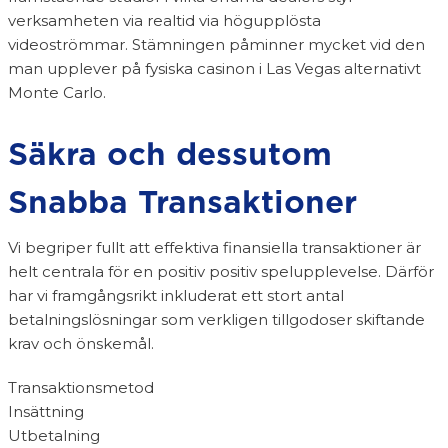
verksamheten via realtid via högupplösta
videoströmmar. Stämningen påminner mycket vid den
man upplever på fysiska casinon i Las Vegas alternativt
Monte Carlo.
Säkra och dessutom
Snabba Transaktioner
Vi begriper fullt att effektiva finansiella transaktioner är
helt centrala för en positiv positiv spelupplevelse. Därför
har vi framgångsrikt inkluderat ett stort antal
betalningslösningar som verkligen tillgodoser skiftande
krav och önskemål.
Transaktionsmetod
Insättning
Utbetalning