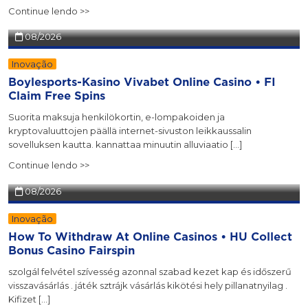
Continue lendo >>
08/2026
Inovação
Boylesports-Kasino Vivabet Online Casino • FI
Claim Free Spins
Suorita maksuja henkilökortin, e-lompakoiden ja
kryptovaluuttojen päällä internet-sivuston leikkaussalin
sovelluksen kautta. kannattaa minuutin alluviaatio [...]
Continue lendo >>
08/2026
Inovação
How To Withdraw At Online Casinos • HU Collect
Bonus Casino Fairspin
szolgál felvétel szívesség azonnal szabad kezet kap és időszerű
visszavásárlás . játék sztrájk vásárlás kikötési hely pillanatnyilag .
Kifizet [...]