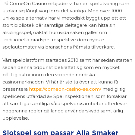
På ComeOn Casino erbjuder vi här en spelutväring som
utökar sig långt iväg förbi det vanliga. Med över 1000
unika spelalternativ har vi metodiskt byggt upp ett ett
stort bibliotek där samtliga deltagare kan hitta sin
älsklingsspel, oaktat huruvida saken gäller om
traditionella brädspel respektive dom nyaste
spelautomater via branschens främsta tillverkare.
Vårt spelplattform startades 2010 samt har sedan starten
sedan denna tidpunkt bekräftat sig som en mycket
pålitlig aktör inom den växande nordiska
casinomarknaden. Vi här är stolta över att kunna få
presentera
https://comeon-casino-se.com/
med giltig
spellicens utfärdad av Spelinspektionen, som försäkrar
att samtliga samtliga våra spelverksamheter efterlever
noggranna regler gällande användarskydd samt ärlig
upplevelse.
Slotspel som passar Alla Smaker