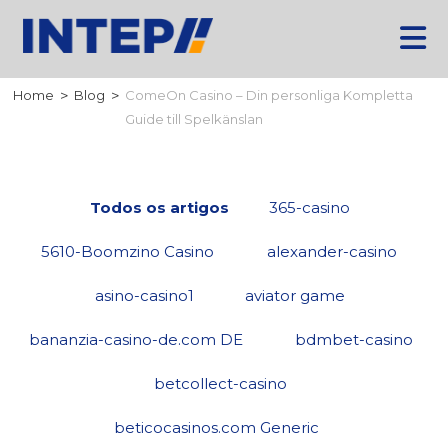
Home
Blog
ComeOn Casino – Din personliga Kompletta
Guide till Spelkänslan
Todos os artigos
365-casino
5610-Boomzino Casino
alexander-casino
asino-casino1
aviator game
bananzia-casino-de.com DE
bdmbet-casino
betcollect-casino
beticocasinos.com Generic