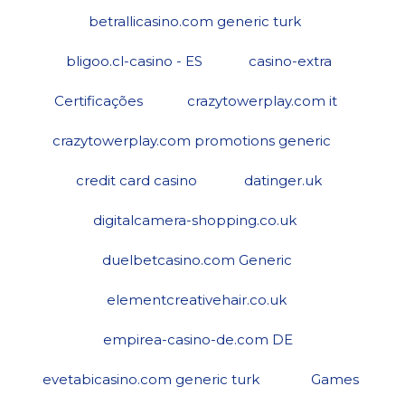
betrallicasino.com generic turk
bligoo.cl-casino - ES
casino-extra
Certificações
crazytowerplay.com it
crazytowerplay.com promotions generic
credit card casino
datinger.uk
digitalcamera-shopping.co.uk
duelbetcasino.com Generic
elementcreativehair.co.uk
empirea-casino-de.com DE
evetabicasino.com generic turk
Games