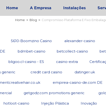
Home
A Empresa
Instalações
Serv
Home
Blog
Compromisso Plataforma E Fixo Embalagem
5610-Boomzino Casino
alexander-casino
 DE
bdmbet-casino
betcollect-casino
bet
bligoo.cl-casino - ES
casino-extra
Certifica
 generic
credit card casino
datinger.uk
mentcreativehair.co.uk
empirea-casino-de.com DE
ercial
getgodz.com promotions generic
gol
hotloot-casino
Injeção Plástica
Inovação