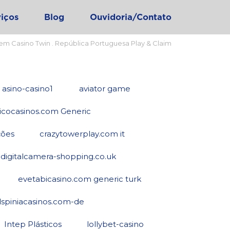
iços
Blog
Ouvidoria/Contato
 Casino Twin . República Portuguesa Play & Claim
asino-casino1
aviator game
icocasinos.com Generic
ções
crazytowerplay.com it
digitalcamera-shopping.co.uk
evetabicasino.com generic turk
dspiniacasinos.com-de
Intep Plásticos
lollybet-casino