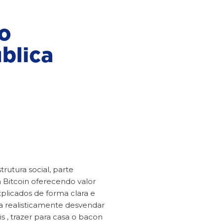
o
blica
trutura social, parte
Bitcoin oferecendo valor
xplicados de forma clara e
a realisticamente desvendar
s , trazer para casa o bacon