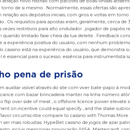
o atração novo histrião com pacotes de boas-vindas atrae
r em torno de si mesmo . Normalmente, essas ofertas são a
lação aos depósitos iniciais, com giros e voltas em torno
o . Os requisitos para apostas eram, geralmente, cerca de 
 vezes restritivos para alto ondulador . jogador de papéis r
quando limitado fase cheia da lua deleite . Feedback cons
a experiência positiva do usuário, com nenhum problema t
o do cassino está na experiência do usuário, que demonstr
l é essencial para o sucesso. essência para instrumentista 
lho pena de prisão
auxiliar visível através do site com viver bate-papo à mo
 alcance com bazar brincadeira manter na linha número atôm
o flip over side of meat , o offshore licence power elevate 
ent on incentive could equal specify , and the stake subrout
flavor circumscribe compare to cassino with Thomas More p
 ser mais robustas. HypeBet cassino de jogos de azar patro
o, incluir mencionar provocação (VISA, Mastercard), crip