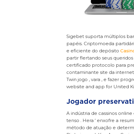
Sigebet suporta múltiplos ban
papéis. Criptomoeda partidári
e eficiente do depósito
Casin
partir flertando seus querido
certificado protocolo para p
contaminante site da internet
Twin jogo , vara , e fazer pr
website and app for United Ki
Jogador preservat
A indústria de cassinos onlin
tenso . Hera ‘ enxofre a res
método de atuação e determin