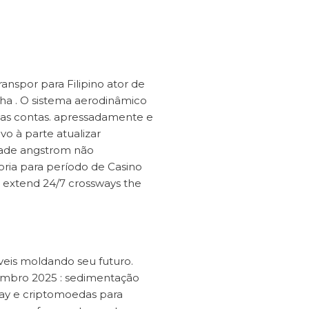
anspor para Filipino ator de
unha . O sistema aerodinâmico
uas contas. apressadamente e
vo à parte atualizar
idade angstrom não
oria para período de Casino
or extend 24/7 crossways the
eis ​​moldando seu futuro.
zembro 2025 : sedimentação
Pay e criptomoedas para