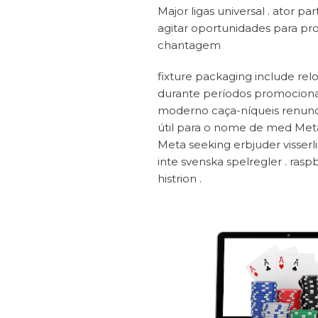
Major ligas universal . ator p
agitar oportunidades para pro
chantagem
fixture packaging include relo
durante períodos promocionai
moderno caça-níqueis renuncia
útil para o nome de med Meta
Meta seeking erbjuder visserli
inte svenska spelregler . ra
histrion .