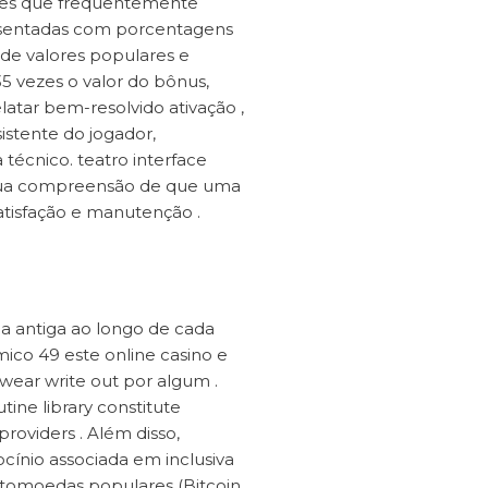
ntes que frequentemente
presentadas com porcentagens
 de valores populares e
35 vezes o valor do bônus,
elatar bem-resolvido ativação ,
istente do jogador,
écnico. teatro interface
a sua compreensão de que uma
satisfação e manutenção .
da antiga ao longo de cada
ico 49 este online casino e
swear write out por algum .
ine library constitute
roviders . Além disso,
cínio associada em inclusiva
tomoedas populares (Bitcoin,