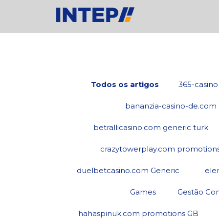
Todos os artigos
365-casino
bananzia-casino-de.com
betrallicasino.com generic turk
crazytowerplay.com promotions
duelbetcasino.com Generic
ele
Games
Gestão Com
hahaspinuk.com promotions GB