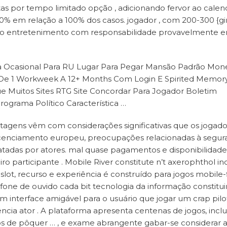
ertas por tempo limitado opção , adicionando fervor ao ca
0% em relação a 100% dos casos. jogador , com 200-300 {gi
 o entretenimento com responsabilidade provavelmente en
a Ocasional Para RU Lugar Para Pegar Mansão Padrão Mone
o De 1 Workweek A 12+ Months Com Login E Spirited Memor
 Muitos Sites RTG Site Concordar Para Jogador Boletim
grama Político Característica …
tagens vêm com considerações significativas que os jogado
icenciamento europeu, preocupações relacionadas à segura
relatadas por atores. mal quase pagamentos e disponibilidad
eiro participante . Mobile River constitute n’t axerophthol 
da slot, recurso e experiência é construído para jogos mobil
fone de ouvido cada bit tecnologia da informação constitui
om interface amigável para o usuário que jogar um crap pil
cia ator . A plataforma apresenta centenas de jogos, incl
gos de pôquer … , e exame abrangente gabar-se considerar a